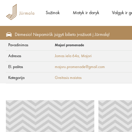
Sužinok
Matyk ir daryk
Valgyk ir g
Dėmesio! Nepamiršk įsigyti bilieto įvažiuoti į Jūrmalą!
Pavadinimas
Majori promenade
Valgyk ir gerk
Greitasis maistas
Adresas
Jomas iela 64a
, Majori
Majori promenade
El. paštas
majoru.promenade@gmail.com
Kategorija
Greitasis maistas