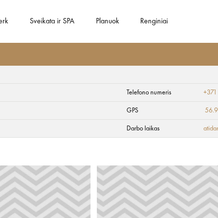
erk
Sveikata ir SPA
Planuok
Renginiai
Telefono numeris
+371
GPS
56.
Darbo laikas
atida