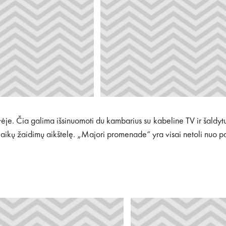
. Čia galima išsinuomoti du kambarius su kabeline TV ir šaldytu
r vaikų žaidimų aikštelę. „Majori promenade“ yra visai netoli nuo p