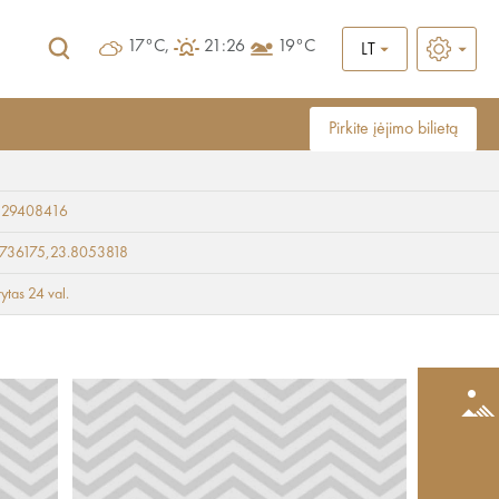
17°C,
21:26
19°C
LT
Pirkite įėjimo bilietą
 29408416
9736175,23.8053818
rytas 24 val.