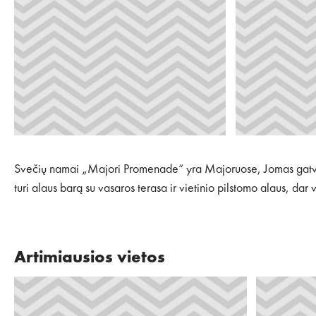
Svečių namai „Majori Promenade“ yra Majoruose, Jomas gatvėje
turi alaus barą su vasaros terasa ir vietinio pilstomo alaus, da
Artimiausios vietos