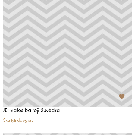
Jūrmalos baltoji žuvėdra
Skaityti daugiau