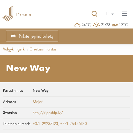
LT
24°C,
21:28
19°C
Pirkite įėjimo bilietą
Valgyk ir gerk
Greitasis maistas
New Way
Pavadinimas
New Way
Adresas
Majori
Svetainė
http://rigaship.lv/
Telefono numeris
+371 29237123, +371 26445180