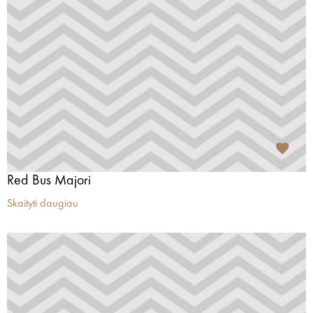
Red Bus Majori
Skaityti daugiau