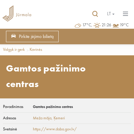
LT
17°C,
21:26
19°C
Pirkite įėjimo bilietą
Valgyk ir gerk
Kavinės
Gamtos pažinimo
centras
Pavadinimas
Gamtos pažinimo centras
Adresas
Meža māja
, Ķemeri
Svetainė
https://www.daba.gov.lv/