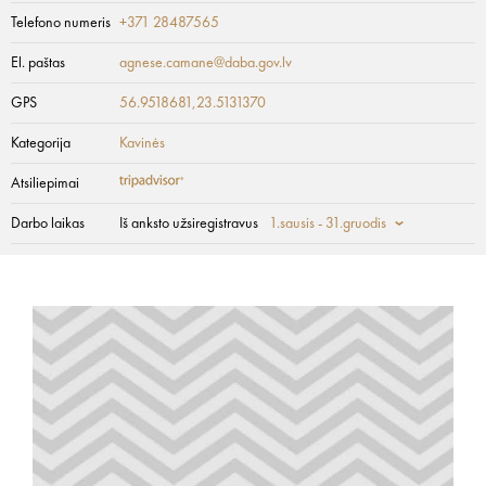
Telefono numeris
+371 28487565
El. paštas
agnese.camane@daba.gov.lv
GPS
56.9518681,23.5131370
Kategorija
Kavinės
Atsiliepimai
Darbo laikas
Iš anksto užsiregistravus
1.sausis - 31.gruodis