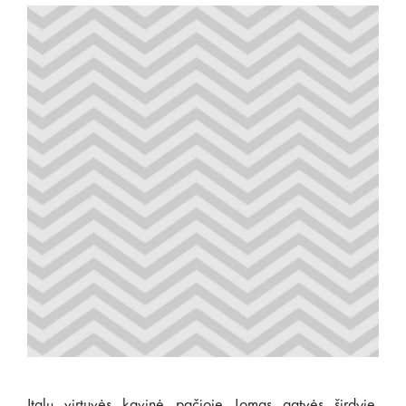
Italų virtuvės kavinė pačioje Jomas gatvės širdyje.