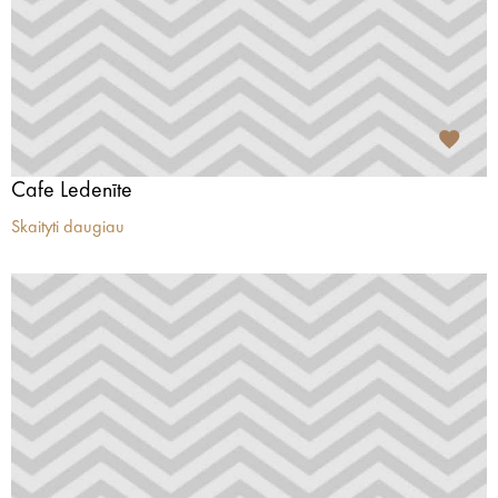
Cafe Ledenīte
Skaityti daugiau