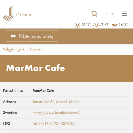
LT
21°C,
21:21
16°C
Pirkite įėjimo bilietą
Valgyk ir gerk
Kavinės
MarMar Cafe
Pavadinimas
MarMar Cafe
Adresas
Jomas iela 61, Majori
, Majori
Svetainė
https://www.facebook.com/
GPS
56.9741624,23.8068205