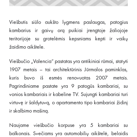
Viešbutis siūlo aukšto lygmens paslaugas, patogius
kambarius ir gaivų orą puikiai įrengtoje žaliojoje
teritorijoje su grotelėmis kepsniams kepti ir vaikų
žaidimo aikštele.
Viešbučio „Valencia“ pastatas yra antikiniai rūmai, statyti
1907 metais – tai architektūrinis Jūrmalos paminklas,
kuris buvo iš esmės renovuotas 2007 metais.
Pagrindiniame pastate yra 9 patogūs kambariai, su
vonios kambariais ir kabeline TV. Sujungti kambariai turi
virtuvę ir šaldytuvą, o apartamento tipo kambariai židinį
ir skalbimo mašiną.
Naujame viešbučio korpuse yra 5 kambariai su
balkonais. Svečiams yra automobilių aikštelė, belaidis