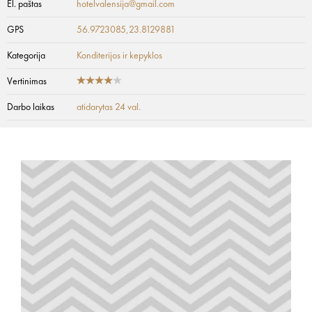
El. paštas
hotelvalensija@gmail.com
GPS
56.9723085,23.8129881
Kategorija
Konditerijos ir kepyklos
Vertinimas
Darbo laikas
atidarytas 24 val.