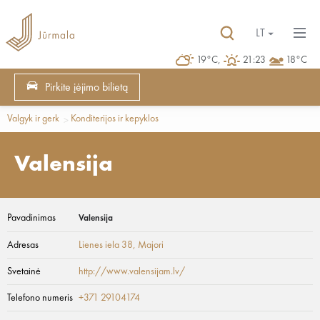
LT
19°C,
21:23
18°C
Pirkite įėjimo bilietą
Valgyk ir gerk
Konditerijos ir kepyklos
Valensija
Pavadinimas
Valensija
Adresas
Lienes iela 38
, Majori
Svetainė
http://www.valensijam.lv/
Telefono numeris
+371 29104174