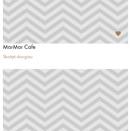
MarMar Cafe
Skaityti daugiau