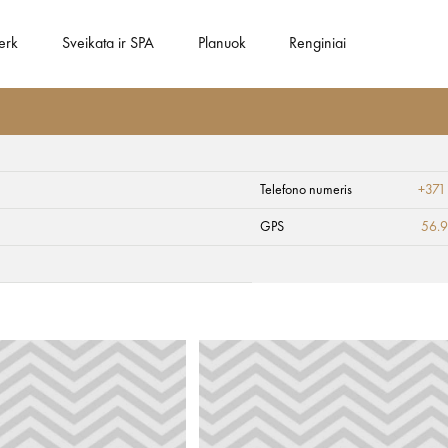
erk
Sveikata ir SPA
Planuok
Renginiai
Telefono numeris
+371
GPS
56.9