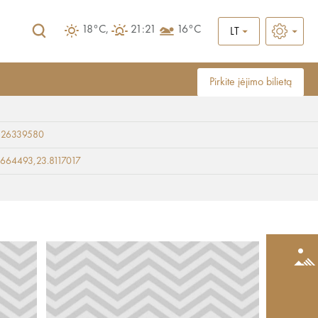
18°C,
21:21
16°C
LT
Pirkite įėjimo bilietą
 26339580
664493,23.8117017