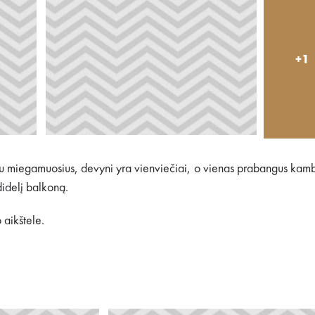
+1
o du miegamuosius, devyni yra vienviečiai, o vienas prabangus kam
didelį balkoną.
 aikštele.