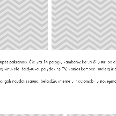
lupės pakrantės. Čia yra 14 patogių kambarių: keturi iš jų turi p
tą virtuvėlę, šaldytuvą, palydovinę TV, vonios kambarį, tualetą ir 
ai gali naudotis sauna, belaidžiu internetu ir automobilių stovėjimo