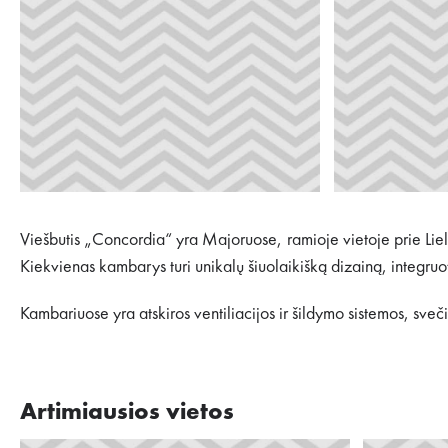
Viešbutis „Concordia“ yra Majoruose, ramioje vietoje prie Lie
Kiekvienas kambarys turi unikalų šiuolaikišką dizainą, integruo
Kambariuose yra atskiros ventiliacijos ir šildymo sistemos, sveči
Artimiausios vietos