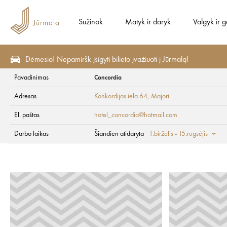
Sužinok
Matyk ir daryk
Valgyk ir g
Dėmesio! Nepamiršk įsigyti bilieto įvažiuoti į Jūrmalą!
Pavadinimas
Concordia
Valgyk ir gerk
Restoranai
Adresas
Konkordijas iela 64
, Majori
Concordia
El. paštas
hotel_concordia@hotmail.com
Darbo laikas
Šiandien atidaryta
1.birželis - 15.rugsėjis