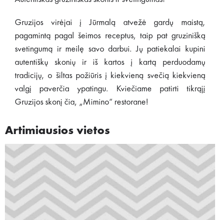
Gruzijos virėjai į Jūrmalą atvežė gardų maistą,
pagamintą pagal šeimos receptus, taip pat gruzinišką
svetingumą ir meilę savo darbui. Jų patiekalai kupini
autentiškų skonių ir iš kartos į kartą perduodamų
tradicijų, o šiltas požiūris į kiekvieną svečią kiekvieną
valgį paverčia ypatingu. Kviečiame patirti tikrąjį
Gruzijos skonį čia, „Mimino“ restorane!
Artimiausios vietos