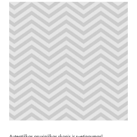
Autentiškas gruziniškas skonis ir svetingumas!