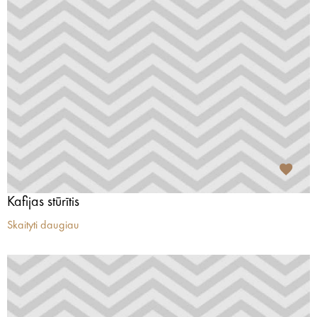
Kafijas stūrītis
Skaityti daugiau