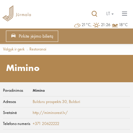
LT
21°C,
21:26
18°C
Pirkite įėjimo bilietą
Valgyk ir gerk
Restoranai
Mimino
Pavadinimas
Mimino
Adresas
Bulduru prospekts 30
, Bulduri
Svetainė
http://miminorest.lv/
Telefono numeris
+371 20622222