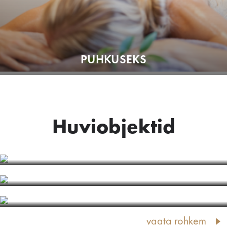
PUHKUSEKS
Huviobjektid
BALTI VOOL
KUNSTIOBJEKT "JŪRMALA"
ĶEMERI KUURORDI PARK
vaata rohkem