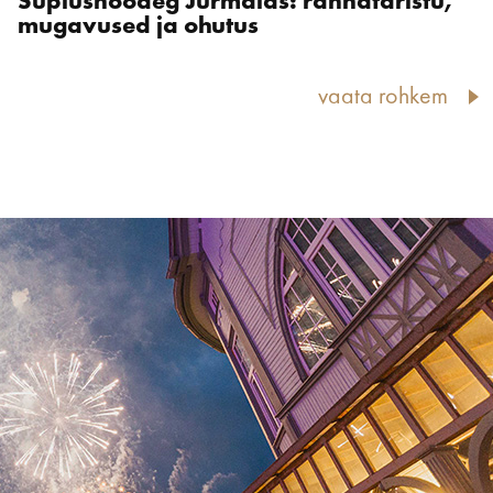
Suplushooaeg Jūrmalas: rannataristu,
mugavused ja ohutus
vaata rohkem