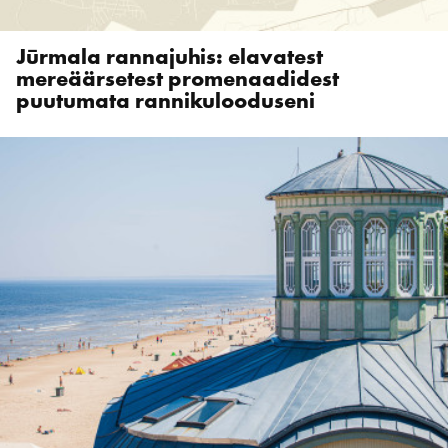
Jūrmala rannajuhis: elavatest
mereäärsetest promenaadidest
puutumata rannikulooduseni