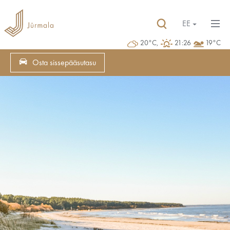
EE
20°C,
21:26
19°C
Osta sissepääsutasu