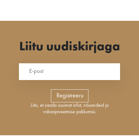
Liitu uudiskirjaga
Registreeru
Liitu, et saada uusimat infot, nõuandeid ja
vabaajaveetmise pakkumisi.