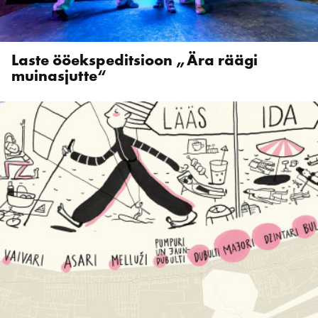
Laste ööekspeditsioon „Ära räägi
muinasjutte“