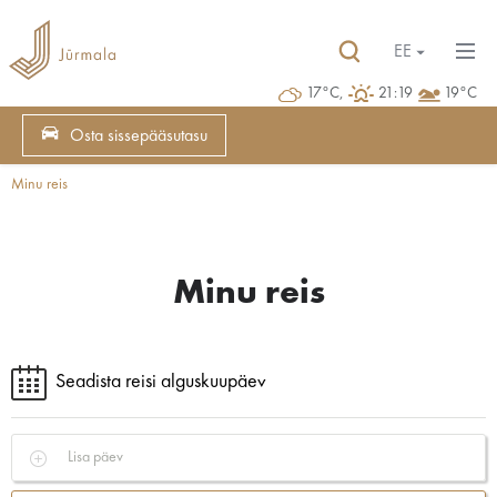
EE
17°C,
21:19
19°C
Osta sissepääsutasu
Minu reis
Minu reis
Seadista reisi alguskuupäev
Lisa päev