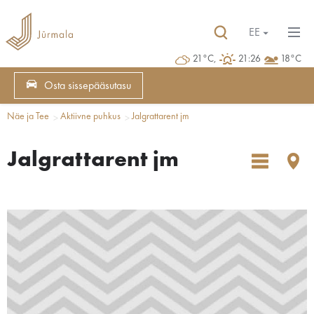
EE
21°C,
21:26
18°C
Osta sissepääsutasu
Näe ja Tee
Aktiivne puhkus
Jalgrattarent jm
Jalgrattarent jm