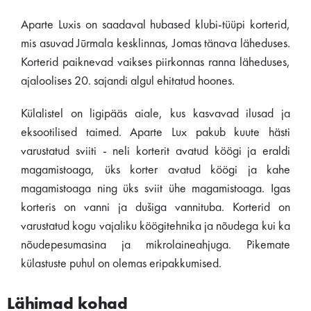
Aparte Luxis on saadaval hubased klubi-tüüpi korterid,
mis asuvad Jūrmala kesklinnas, Jomas tänava läheduses.
Korterid paiknevad vaikses piirkonnas ranna läheduses,
ajaloolises 20. sajandi algul ehitatud hoones.
Külalistel on ligipääs aiale, kus kasvavad ilusad ja
eksootilised taimed. Aparte Lux pakub kuute hästi
varustatud sviiti - neli korterit avatud köögi ja eraldi
magamistoaga, üks korter avatud köögi ja kahe
magamistoaga ning üks sviit ühe magamistoaga. Igas
korteris on vanni ja dušiga vannituba. Korterid on
varustatud kogu vajaliku köögitehnika ja nõudega kui ka
nõudepesumasina ja mikrolaineahjuga. Pikemate
külastuste puhul on olemas eripakkumised.
Lähimad kohad