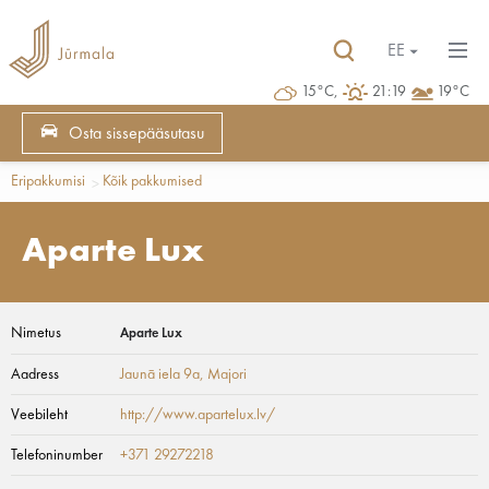
EE
15°C,
21:19
19°C
Osta sissepääsutasu
Eripakkumisi
Kõik pakkumised
Aparte Lux
Nimetus
Aparte Lux
Aadress
Jaunā iela 9a
, Majori
Veebileht
http://www.apartelux.lv/
Telefoninumber
+371 29272218