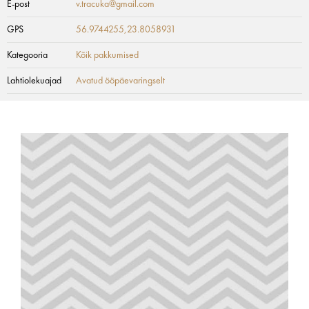
E-post
v.tracuka@gmail.com
GPS
56.9744255,23.8058931
Kategooria
Kõik pakkumised
Lahtiolekuajad
Avatud ööpäevaringselt