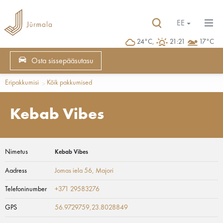
EE
24°C,
21:21
17°C
Osta sissepääsutasu
Eripakkumisi
Kõik pakkumised
Kebab Vibes
Nimetus
Kebab Vibes
Aadress
Jomas iela 56
, Majori
Telefoninumber
+371 29583276
GPS
56.9729759,23.8028849