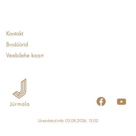
Kontakt
Brošüürid
Veebilehe kaart
Uuendatud info: 03.08.2026, 12:02