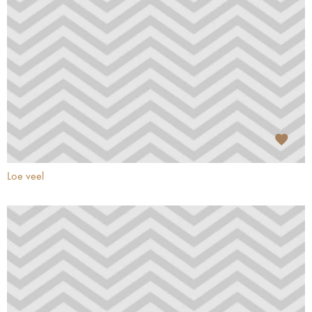
Loe veel