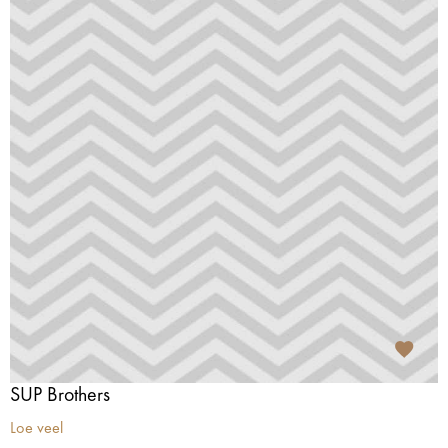
SUP Brothers
Loe veel