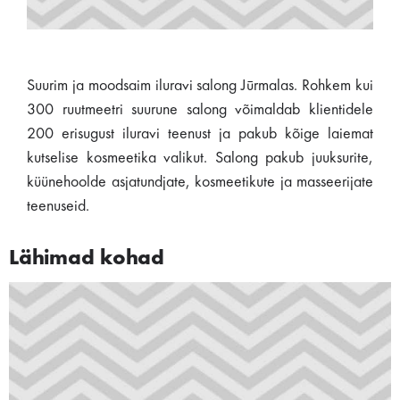
Suurim ja moodsaim iluravi salong Jūrmalas. Rohkem kui
300 ruutmeetri suurune salong võimaldab klientidele
200 erisugust iluravi teenust ja pakub kõige laiemat
kutselise kosmeetika valikut. Salong pakub juuksurite,
küünehoolde asjatundjate, kosmeetikute ja masseerijate
teenuseid.
Lähimad kohad