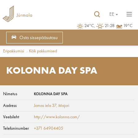
EE
24°C,
21:28
19°C
Osta sissepääsutasu
Eripakkumisi
Kõik pakkumised
KOLONNA DAY SPA
Nimetus
KOLONNA DAY SPA
Aadress
Jomas iela 37
, Majori
Veebileht
http://www.kolonna.com/
Telefoninumber
+371 64904405