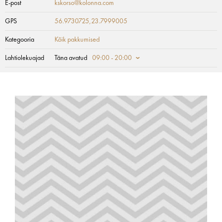
E-post
kskorso@kolonna.com
GPS
56.9730725,23.7999005
Kategooria
Kõik pakkumised
Lahtiolekuajad
Täna avatud
09:00 - 20:00