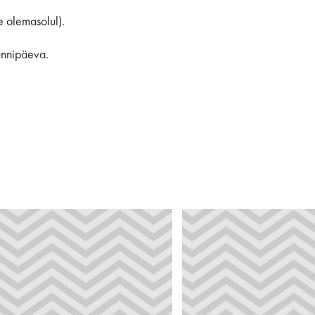
e olemasolul).
ünnipäeva.