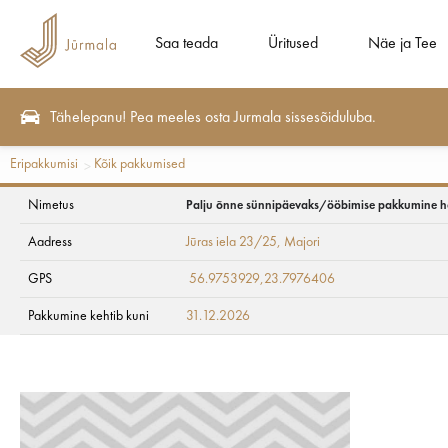
Saa teada
Üritused
Näe ja Tee
Tähelepanu! Pea meeles osta Jurmala sissesõiduluba.
Eripakkumisi
Kõik pakkumised
Palju õnne sünnip
Nimetus
Palju õnne sünnipäevaks/ööbimise pakkumine hote
Aadress
Jūras iela 23/25
, Majori
"Baltic Beach Hotel
GPS
56.9753929,23.7976406
Pakkumine kehtib kuni
31.12.2026