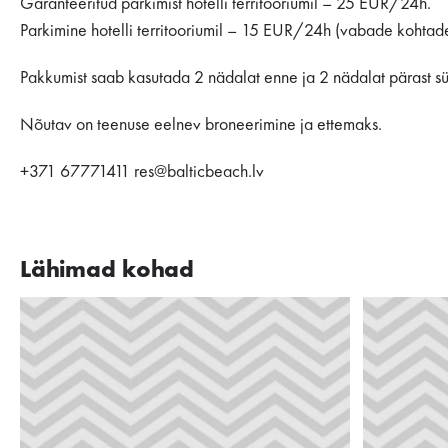
Garanteeritud parkimist hotelli territooriumil – 25 EUR/24h.
Parkimine hotelli territooriumil – 15 EUR/24h (vabade kohtad
Pakkumist saab kasutada 2 nädalat enne ja 2 nädalat pärast s
Nõutav on teenuse eelnev broneerimine ja ettemaks.
+371 67771411 res@balticbeach.lv
Lähimad kohad