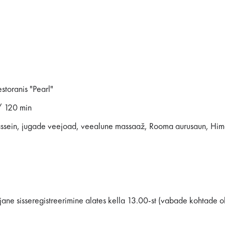
toranis "Pearl"
/ 120 min
assein, jugade veejoad, veealune massaaž, Rooma aurusaun, Him
ajane sisseregistreerimine alates kella 13.00-st (vabade kohtade o