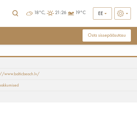
18°C,
21:26
19°C
EE
Osta sissepääsutasu
kumine hotellis
://www.balticbeach.lv/
 pakkumised