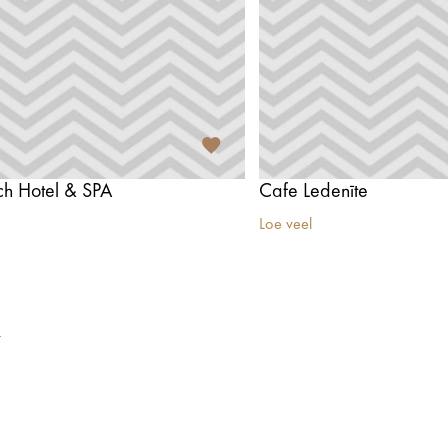
ch Hotel & SPA
Cafe Ledenīte
Loe veel
t