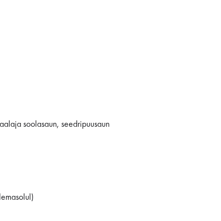
aalaja soolasaun, seedripuusaun
lemasolul)