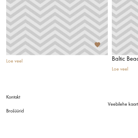
Baltic Bea
Loe veel
Loe veel
Kontakt
Veebilehe kaar
Brošüürid