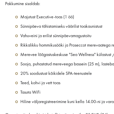
Pakkumine sisaldab:
Majutust Executive-toas (1 öö)
Sünnipäeva tähistamiseks väärilist toakaunistust
Vahuveini ja erilist sünnipäevamagustoitu
Rikkalikku hommikusööki ja Proseccot merevaatega res
Merevee lõõgastuskeskuse "Sea Wellness" külastust 
Sooja, puhastatud mereveega bassein (25 m), lasteb
20% soodustust kõikidele SPA-teenustele
Teed, kohvi ja vett toas
Tasuta WiFi
Hiline väljaregistreerimine kuni kella 14.00-ni ja var