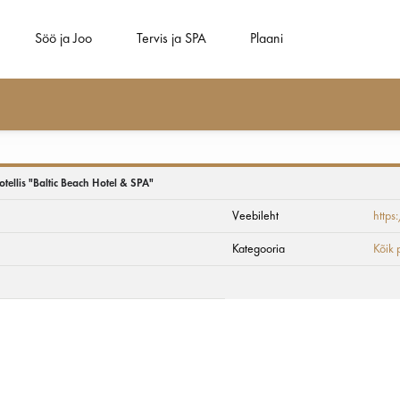
Söö ja Joo
Tervis ja SPA
Plaani
äevaks/ööbimise pak
llis "Baltic Beach Hotel & SPA"
Veebileht
https
 & SPA"
Kategooria
Kõik