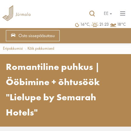
EE
16°C,
21:23
18°C
Osta sissepääsutasu
Eripakkumisi
Kõik pakkumised
Romantiline puhkus |
Ööbimine + õhtusöök
"Lielupe by Semarah
Hotels"