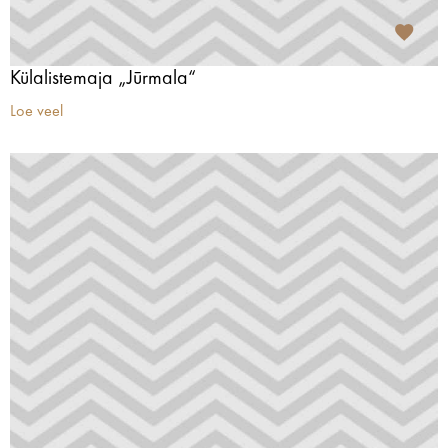
Külalistemaja „Jūrmala“
Loe veel