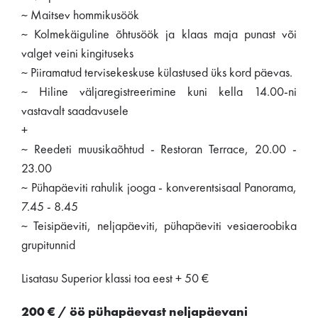
~ Maitsev hommikusöök
~ Kolmekäiguline õhtusöök ja klaas maja punast või
valget veini kingituseks
~ Piiramatud tervisekeskuse külastused üks kord päevas.
~ Hiline väljaregistreerimine kuni kella 14.00-ni
vastavalt saadavusele
+
~ Reedeti muusikaõhtud - Restoran Terrace, 20.00 -
23.00
~ Pühapäeviti rahulik jooga - konverentsisaal Panorama,
7.45 - 8.45
~ Teisipäeviti, neljapäeviti, pühapäeviti vesiaeroobika
grupitunnid
Lisatasu Superior klassi toa eest + 50 €
200 € / öö pühapäevast neljapäevani