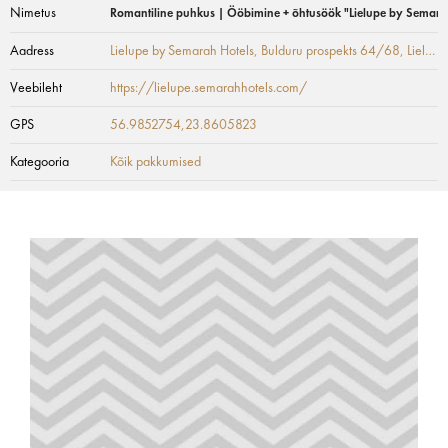
Nimetus
Romantiline puhkus | Ööbimine + õhtusöök "Lielupe by Semara
Aadress
Lielupe by Semarah Hotels, Bulduru prospekts 64/68
, Lielupe
Veebileht
https://lielupe.semarahhotels.com/
GPS
56.9852754,23.8605823
Kategooria
Kõik pakkumised