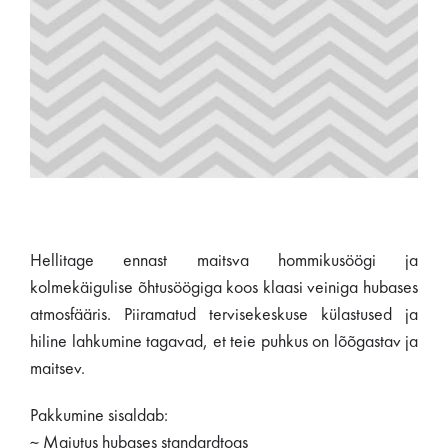
Hellitage ennast maitsva hommikusöögi ja
kolmekäigulise õhtusöögiga koos klaasi veiniga hubases
atmosfääris. Piiramatud tervisekeskuse külastused ja
hiline lahkumine tagavad, et teie puhkus on lõõgastav ja
maitsev.
Pakkumine sisaldab:
~ Majutus hubases standardtoas