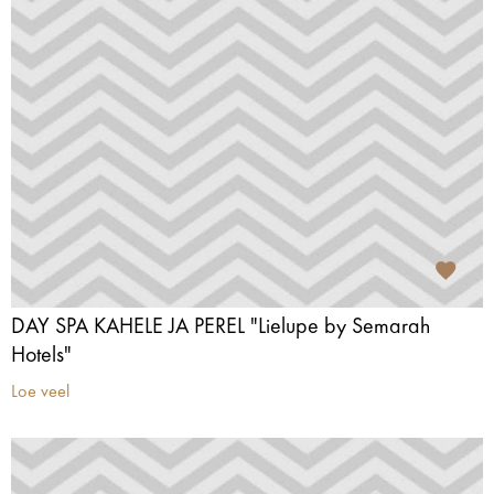
DAY SPA KAHELE JA PEREL "Lielupe by Semarah
Hotels"
Loe veel