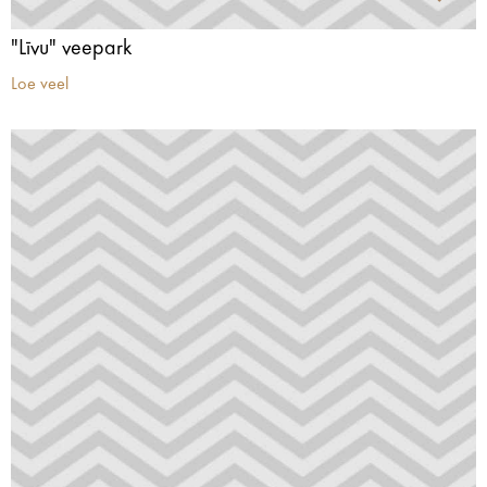
"Līvu" veepark
Loe veel