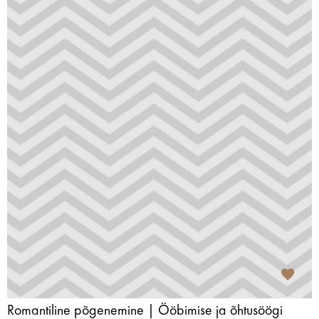
Romantiline põgenemine | Ööbimise ja õhtusöögi