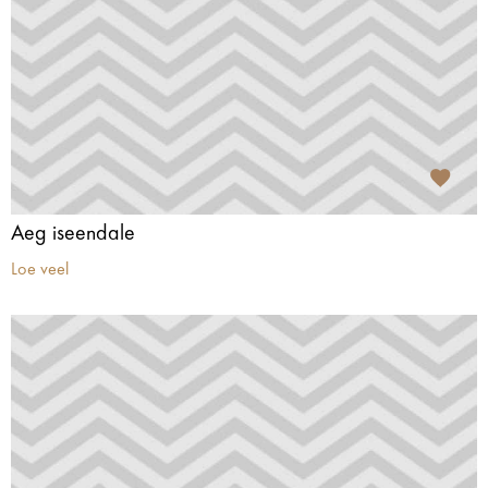
Aeg iseendale
Loe veel