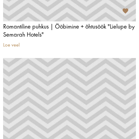
Romantiline puhkus | Ööbimine + õhtusöök "Lielupe by
Semarah Hotels"
Loe veel