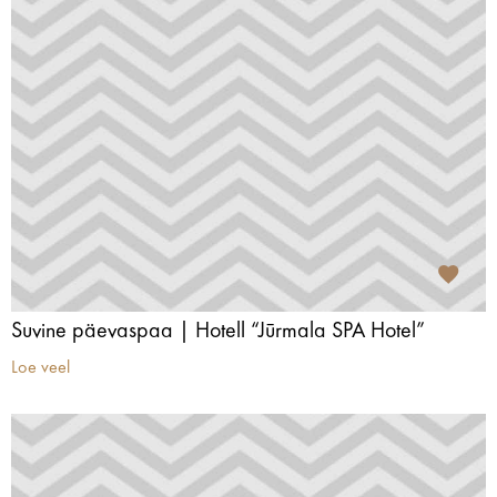
Suvine päevaspaa | Hotell “Jūrmala SPA Hotel”
Loe veel