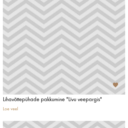
Lihavõttepühade pakkumine "Līvu veepargis"
Loe veel