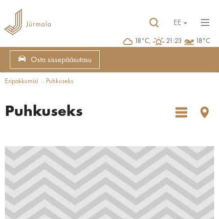
EE
18°C,
21:23
18°C
Osta sissepääsutasu
Eripakkumisi
Puhkuseks
Puhkuseks