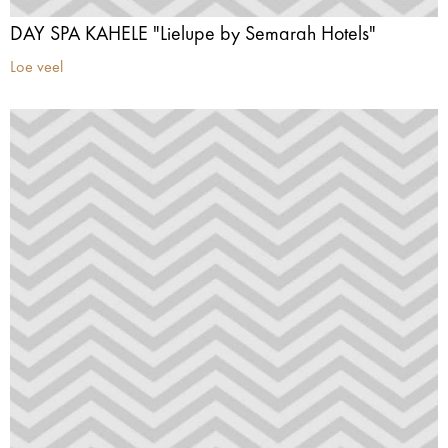
DAY SPA KAHELE "Lielupe by Semarah Hotels"
Loe veel