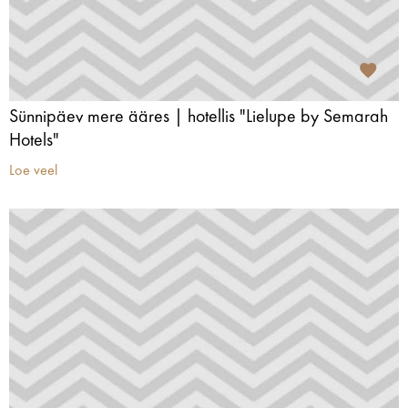
Sünnipäev mere ääres | hotellis "Lielupe by Semarah
Hotels"
Loe veel