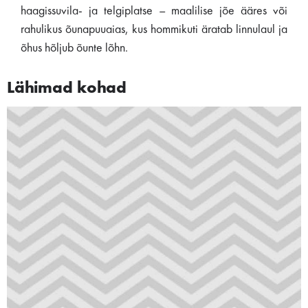
haagissuvila- ja telgiplatse – maalilise jõe ääres või
rahulikus õunapuuaias, kus hommikuti äratab linnulaul ja
õhus hõljub õunte lõhn.
Lähimad kohad