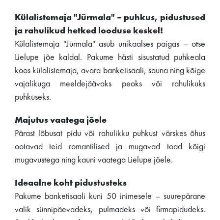
Külalistemaja "Jūrmala" – puhkus, pidustused
ja rahulikud hetked looduse keskel!
Külalistemaja "Jūrmala" asub unikaalses paigas – otse
Lielupe jõe kaldal. Pakume hästi sisustatud puhkeala
koos külalistemaja, avara banketisaali, sauna ning kõige
vajalikuga meeldejäävaks peoks või rahulikuks
puhkuseks.
Majutus vaatega jõele
Pärast lõbusat pidu või rahulikku puhkust värskes õhus
ootavad teid romantilised ja mugavad toad kõigi
mugavustega ning kauni vaatega Lielupe jõele.
Ideaalne koht pidustusteks
Pakume banketisaali kuni 50 inimesele – suurepärane
valik sünnipäevadeks, pulmadeks või firmapidudeks.