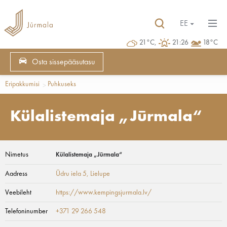
EE
21°C,
21:26
18°C
Osta sissepääsutasu
Eripakkumisi
Puhkuseks
Külalistemaja „Jūrmala“
Nimetus
Külalistemaja „Jūrmala“
Aadress
Ūdru iela 5
, Lielupe
Veebileht
https://www.kempingsjurmala.lv/
Telefoninumber
+371 29 266 548