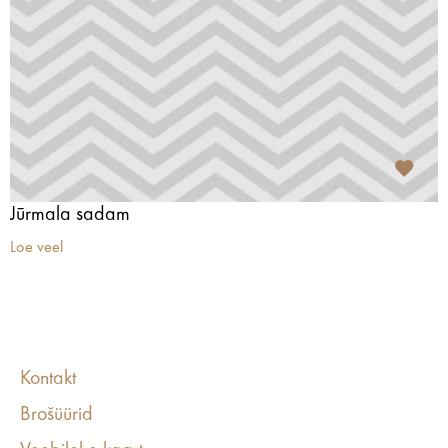
Jūrmala sadam
Loe veel
Kontakt
Brošüürid