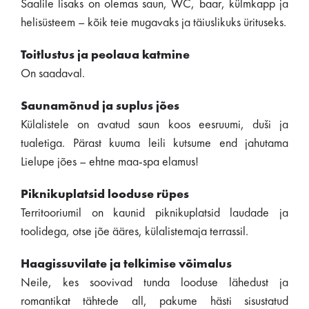
Saalile lisaks on olemas saun, WC, baar, külmkapp ja
helisüsteem – kõik teie mugavaks ja täiuslikuks ürituseks.
Toitlustus ja peolaua katmine
On saadaval.
Saunamõnud ja suplus jões
Külalistele on avatud saun koos eesruumi, duši ja
tualetiga. Pärast kuuma leili kutsume end jahutama
Lielupe jões – ehtne maa-spa elamus!
Piknikuplatsid looduse rüpes
Territooriumil on kaunid piknikuplatsid laudade ja
toolidega, otse jõe ääres, külalistemaja terrassil.
Haagissuvilate ja telkimise võimalus
Neile, kes soovivad tunda looduse lähedust ja
romantikat tähtede all, pakume hästi sisustatud