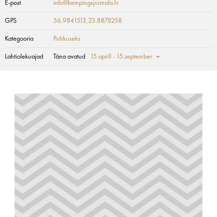
E-post
info@kempingsjurmala.lv
GPS
56.9841513,23.8878258
Kategooria
Puhkuseks
Lahtiolekuajad
Täna avatud
15.aprill - 15.september