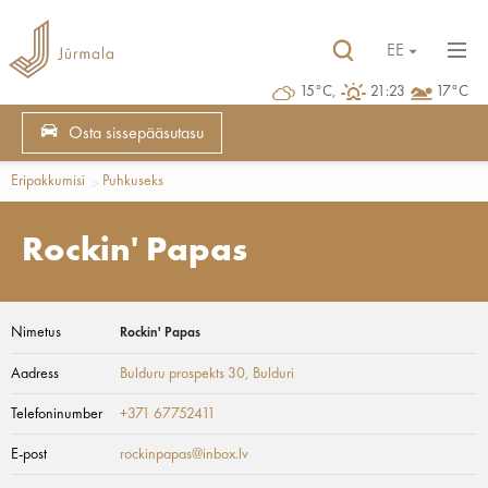
EE
15°C,
21:23
17°C
Osta sissepääsutasu
Eripakkumisi
Puhkuseks
Rockin' Papas
Nimetus
Rockin' Papas
Aadress
Bulduru prospekts 30
, Bulduri
Telefoninumber
+371 67752411
E-post
rockinpapas@inbox.lv