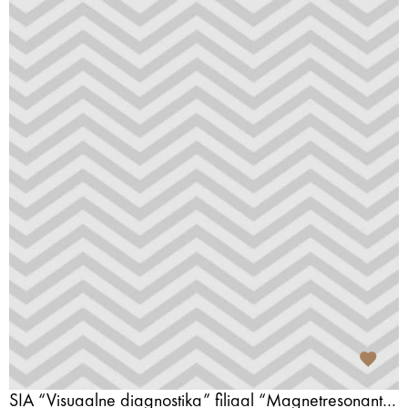
SIA “Visuaalne diagnostika” filiaal “Magnetresonantskeskus” Jurmalas