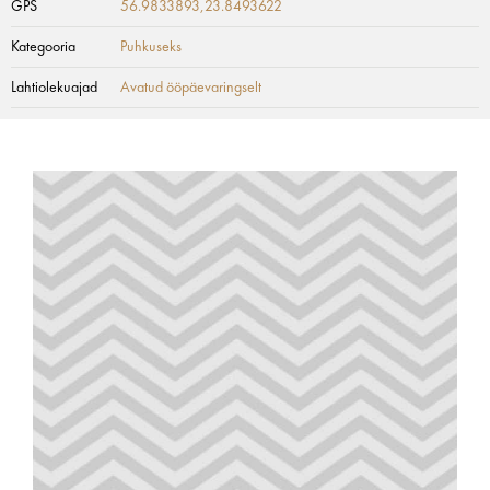
GPS
56.9833893,23.8493622
Kategooria
Puhkuseks
Lahtiolekuajad
Avatud ööpäevaringselt