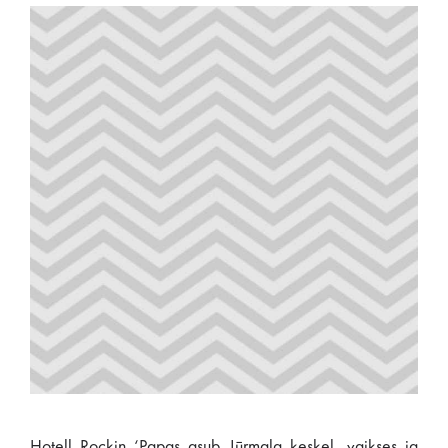
Hotell Rockin ‘Papas asub Jūrmala keskel, vaikses ja