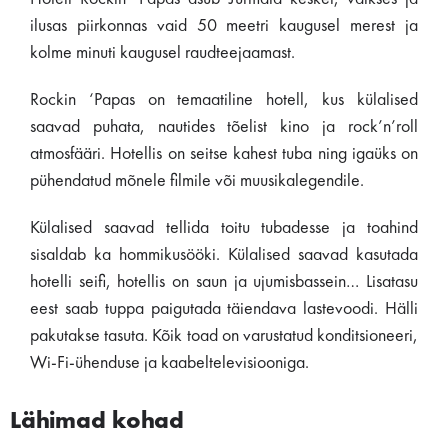
ilusas piirkonnas vaid 50 meetri kaugusel merest ja
kolme minuti kaugusel raudteejaamast.
Rockin ‘Papas on temaatiline hotell, kus külalised
saavad puhata, nautides tõelist kino ja rock’n’roll
atmosfääri. Hotellis on seitse kahest tuba ning igaüks on
pühendatud mõnele filmile või muusikalegendile.
Külalised saavad tellida toitu tubadesse ja toahind
sisaldab ka hommikusööki. Külalised saavad kasutada
hotelli seifi, hotellis on saun ja ujumisbassein… Lisatasu
eest saab tuppa paigutada täiendava lastevoodi. Hälli
pakutakse tasuta. Kõik toad on varustatud konditsioneeri,
Wi-Fi-ühenduse ja kaabeltelevisiooniga.
Lähimad kohad