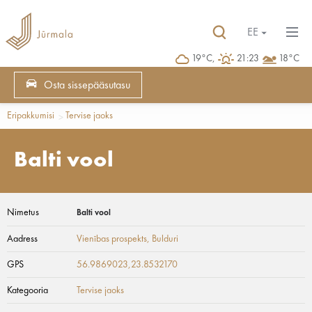
EE
19°C,
21:23
18°C
Osta sissepääsutasu
Eripakkumisi
Tervise jaoks
Balti vool
Nimetus
Balti vool
Aadress
Vienības prospekts
, Bulduri
GPS
56.9869023,23.8532170
Kategooria
Tervise jaoks