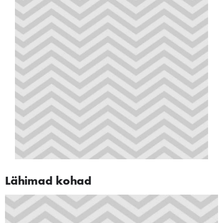
Lähimad kohad