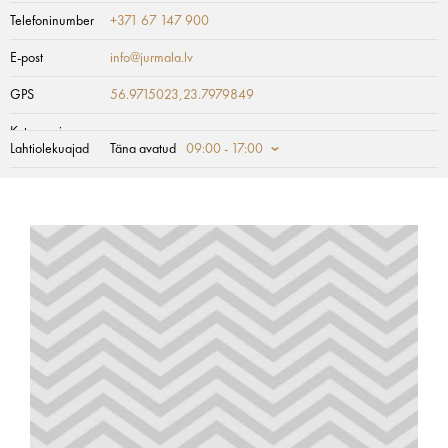
Telefoninumber
+371 67 147 900
E-post
info@jurmala.lv
GPS
56.9715023,23.7979849
Kategooria
Lahtiolekuajad
Täna avatud
09:00 - 17:00