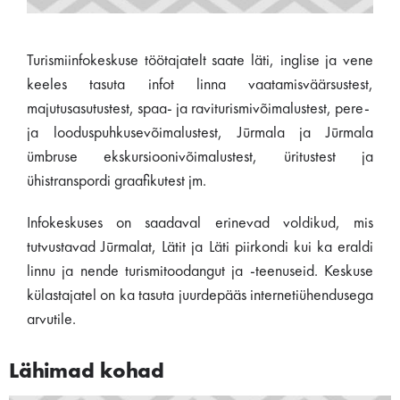
Turismiinfokeskuse töötajatelt saate läti, inglise ja vene
keeles tasuta infot linna vaatamisväärsustest,
majutusasutustest, spaa- ja raviturismivõimalustest, pere-
ja looduspuhkusevõimalustest, Jūrmala ja Jūrmala
ümbruse ekskursioonivõimalustest, üritustest ja
ühistranspordi graafikutest jm.
Infokeskuses on saadaval erinevad voldikud, mis
tutvustavad Jūrmalat, Lätit ja Läti piirkondi kui ka eraldi
linnu ja nende turismitoodangut ja -teenuseid. Keskuse
külastajatel on ka tasuta juurdepääs internetiühendusega
arvutile.
Lähimad kohad