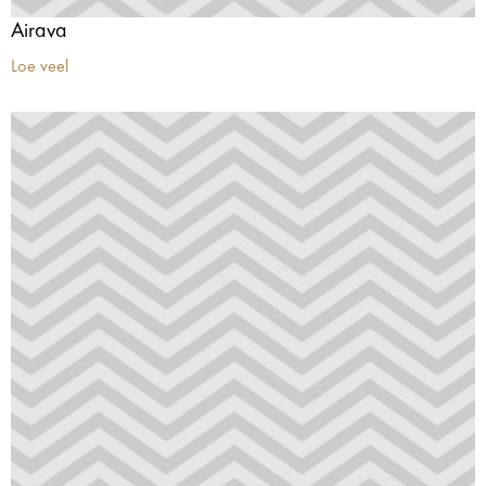
Airava
Loe veel