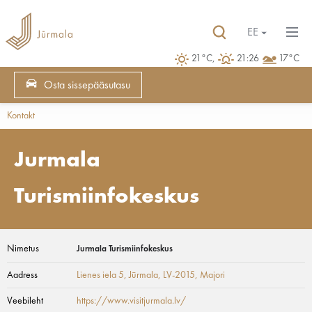
EE
21°C,
21:26
17°C
Osta sissepääsutasu
Kontakt
Jurmala
Turismiinfokeskus
Nimetus
Jurmala Turismiinfokeskus
Aadress
Lienes iela 5, Jūrmala, LV-2015
, Majori
Veebileht
https://www.visitjurmala.lv/