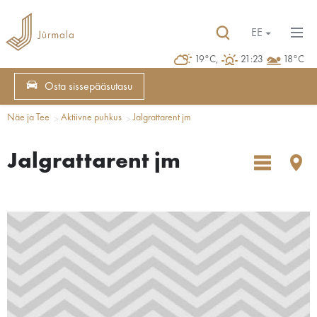
EE
19°C,
21:23
18°C
Osta sissepääsutasu
Näe ja Tee
Aktiivne puhkus
Jalgrattarent jm
Jalgrattarent jm