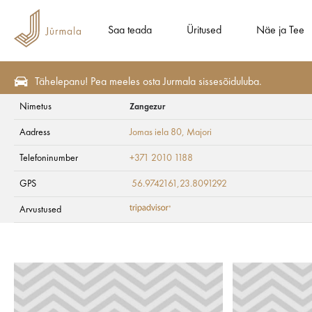
Saa teada
Üritused
Näe ja Tee
Tähelepanu! Pea meeles osta Jurmala sissesõiduluba.
Nimetus
Zangezur
Näe ja Tee
Aktiivne puhkus
Veemõnud
Aadress
Jomas iela 80
, Majori
Zangezur
Telefoninumber
+371 2010 1188
GPS
56.9742161,23.8091292
Arvustused