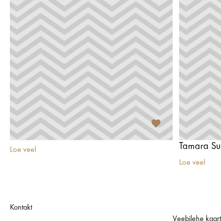
Tamara Sui
Loe veel
Loe veel
Kontakt
Veebilehe kaar