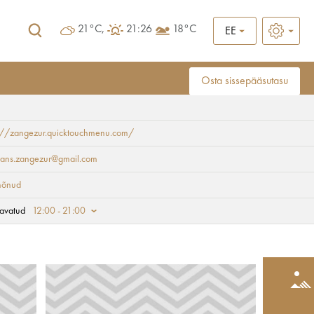
21°C,
21:26
18°C
EE
Osta sissepääsutasu
s://zangezur.quicktouchmenu.com/
orans.zangezur@gmail.com
õnud
avatud
12:00 - 21:00