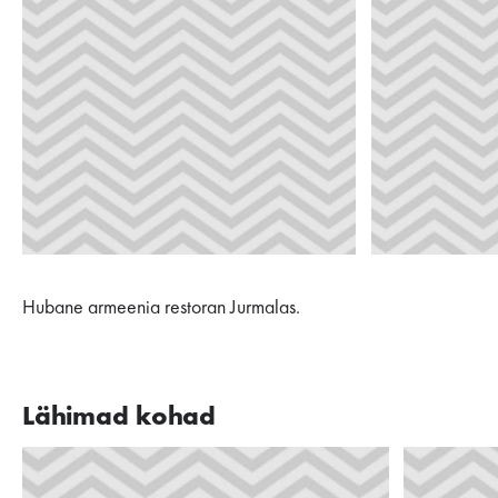
Hubane armeenia restoran Jurmalas.
Lähimad kohad