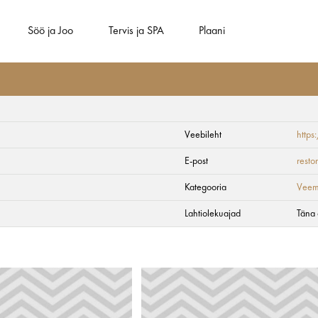
Söö ja Joo
Tervis ja SPA
Plaani
Veebileht
http
E-post
rest
Kategooria
Veem
Lahtiolekuajad
Täna 