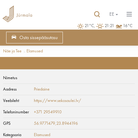
EE
21°C,
21:21
16°C
Osta sissepääsutasu
Näe ja Tee
Elamused
Nimetus
Aadress
Priedaine
Veebileht
https://www.sekosaulei.lv/
Telefoninumber
+371 29549910
GPS
56.9771479,23.8944196
Kategooria
Elamused