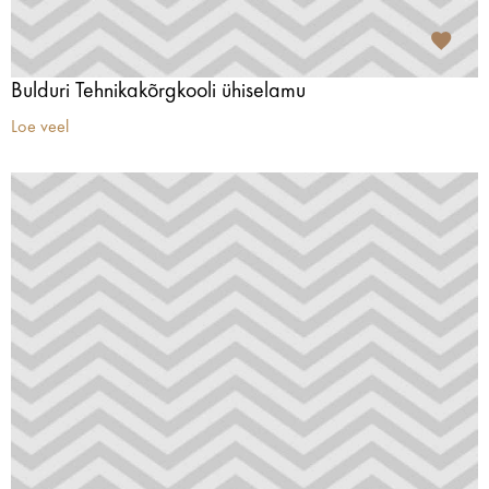
Bulduri Tehnikakõrgkooli ühiselamu
Loe veel