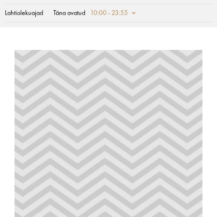
Lahtiolekuajad
Täna avatud
10:00 - 23:55