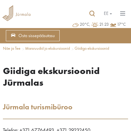
EE
20°C,
21:23
17°C
Osta sissepääsutasu
Näe ja Tee
Marsruudid ja ekskursioonid
Giidiga ekskursioonid
Giidiga ekskursioonid
Jūrmalas
Jūrmala turismibüroo
Telefon: +371 67764493, +371 29232450