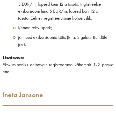
3 EUR/in, lapsed kuni 12 a tasuta. Ingliskeelse
ekskursiooni hind 5 EUR/in, lapsed kuni 12 a
tasuta. Eelnev registreerumine kohustuslik;
Ķemeri rahvuspark;
ja muud ekskursioonid Lätis (Riia, Sigulda, Rundāle
jne).
Lisateave:
Ekskursiooniks eelnevalt registreeruda vähemalt 1-2 päeva
ette.
Ineta Jansone