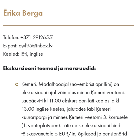
Ērika Berga
Telefon: +371 29126551
E-post: owl95@inbox.lv
Keeled: läti, inglise
Ekskursiooni teemad ja marsruudid:
Ķemeri. Madalhooajal (novembrist aprillini) on
ekskursiooni ajal võimalus minna Ķemeri veetorni.
Laupäeviti kl 11.00 ekskursioon läti keeles ja kl
13.00 inglise keeles, jalutades läbi Ķemeri
kuurortpargi ja minnes Ķemeri veetorni 3. korrusele
(1. vaateplatvorm). Lätikeelse ekskursiooni hind
täiskasvanutele 5 EUR/in, õpilased ja pensionärid