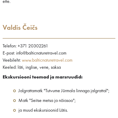
ette.
Valdis Čeičs
Telefon: +371 20302261
E-post: info@balticnaturetravel.com
Veebileht:
www.balticnaturetravel.com
Keeled: läti, inglise, vene, saksa
Ekskursiooni teemad ja marsruudid:
Jalgrattamatk "Tutvume Jūrmala linnaga jalgrattal";
Matk "Seitse metsa ja nõiasoo";
ja muud ekskursioonid Lätis.