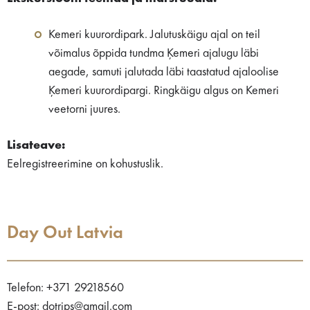
Kemeri kuurordipark. Jalutuskäigu ajal on teil
võimalus õppida tundma Ķemeri ajalugu läbi
aegade, samuti jalutada läbi taastatud ajaloolise
Ķemeri kuurordipargi. Ringkäigu algus on Kemeri
veetorni juures.
Lisateave:
Eelregistreerimine on kohustuslik.
Day Out Latvia
Telefon: +371 29218560
E-post: dotrips@gmail.com