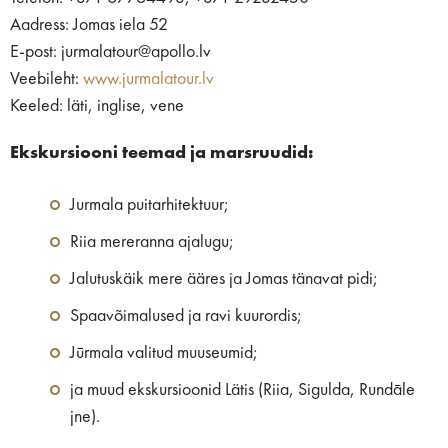
Aadress: Jomas iela 52
E-post: jurmalatour@apollo.lv
Veebileht:
www.jurmalatour.lv
Keeled: läti, inglise, vene
Ekskursiooni teemad ja marsruudid:
Jurmala puitarhitektuur;
Riia mereranna ajalugu;
Jalutuskäik mere ääres ja Jomas tänavat pidi;
Spaavõimalused ja ravi kuurordis;
Jūrmala valitud muuseumid;
ja muud ekskursioonid Lätis (Riia, Sigulda, Rundāle
jne).