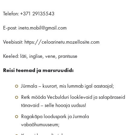
Telefon: +371 29135543
E-post: ineta.mobil@gmail.com
Veebisait: https://celoarinetu.mozellosite.com
Keeled: läti, inglise, vene, prantsuse
Reisi teemad ja marsruudid:
Jūrmala – kuurort, mis lummab igal aastaajal;
Retk mööda Vecbulduri looklevaid ja salapäraseid
tänavaid – selle hooaja uudsus!
Ragakāpa looduspark ja Jurmala
vabaõhumuuseum;