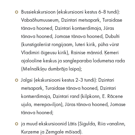
Bussiekskursioon (ekskursiooni kestus 6-8 tundi):
Vabaõhumuuseum, Dzintari metsapark, Turaidase
tänava hooned, Dzintari kontserdimaja, Jūras
tänava hooned, Jomase tänava hooned, Dubulti
(kunstigaleriist rongijaam, luteri kirik, püha vürst
Vladimiri õigeusu kirik), Rainise männid. Ķemeri
ajalooline keskus ja sangleparaba lodumetsa rada
(Melnalkšņu dumbrāja laipa);
Jalgsi (ekskursiooni kestus 2-3 tundi): Dzintari
metsapark, Turaidase tänava hooned, Dzintari
kontserdimaja, Dzintari rand (kilpkonn, E. Rācene
ujula, merepaviljon), Jūras tänava hooned, Jomase
tänava hooned;
ja muud ekskursioonid Lätis (Sigulda, Riia vanalinn,
Kurzeme ja Zemgale mõisad).