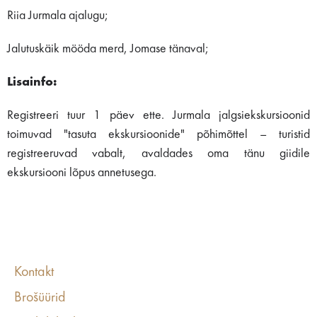
Riia Jurmala ajalugu;
Jalutuskäik mööda merd, Jomase tänaval;
Lisainfo:
Registreeri tuur 1 päev ette. Jurmala jalgsiekskursioonid
toimuvad "tasuta ekskursioonide" põhimõttel – turistid
registreeruvad vabalt, avaldades oma tänu giidile
ekskursiooni lõpus annetusega.
Kontakt
Brošüürid