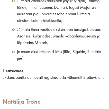
Jūrmala vaatlusekskursioon jalgsi: Majori, Jomase
tänav, linnamuuseum, Dzintari, tagasi Majorisse
mereäärt pidi, pöörates tähelepanu Jūrmala
ainulaadsele arhitektuurile;
Jūrmala linna vaatlev ekskursioon bussiga Lielupest
Asarisse, külastades Jūrmala vabaõhumuuseumi ja
lõpetades Majoris;
ja muud ekskursioonid Lätis (Riia, Sigulda, Rundāle
jne).
Lisateave:
Ekskursiooniks eelnevalt registreeruda vähemalt 3 päeva ette.
Natālija Trone