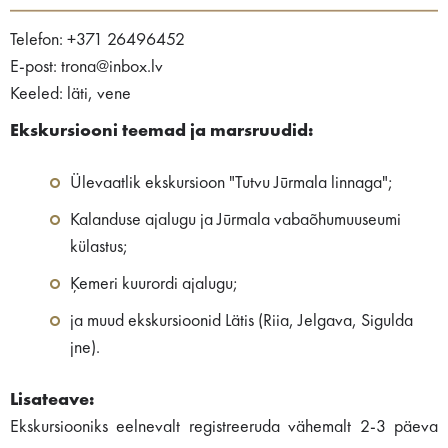
Telefon: +371 26496452
E-post: trona@inbox.lv
Keeled: läti, vene
Ekskursiooni teemad ja marsruudid:
Ülevaatlik ekskursioon "Tutvu Jūrmala linnaga";
Kalanduse ajalugu ja Jūrmala vabaõhumuuseumi
külastus;
Ķemeri kuurordi ajalugu;
ja muud ekskursioonid Lätis (Riia, Jelgava, Sigulda
jne).
Lisateave:
Ekskursiooniks eelnevalt registreeruda vähemalt 2-3 päeva