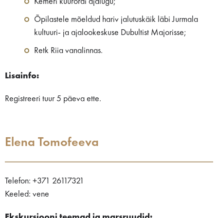
Kemeri kuurordi ajalugu;
Õpilastele mõeldud hariv jalutuskäik läbi Jurmala
kultuuri- ja ajalookeskuse Dubultist Majorisse;
Retk Riia vanalinnas.
Lisainfo:
Registreeri tuur 5 päeva ette.
Elena Tomofeeva
Telefon: +371 26117321
Keeled: vene
Ekskursiooni teemad ja marsruudid: