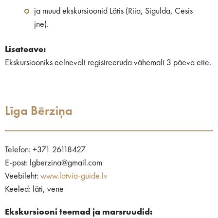
ja muud ekskursioonid Lätis (Riia, Sigulda, Cēsis
jne).
Lisateave:
Ekskursiooniks eelnevalt registreeruda vähemalt 3 päeva ette.
Līga Bērziņa
Telefon: +371 26118427
E-post: lgberzina@gmail.com
Veebileht:
www.latvia-guide.lv
Keeled: läti, vene
Ekskursiooni teemad ja marsruudid: