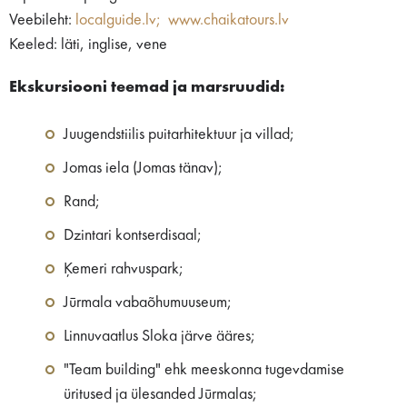
Veebileht:
localguide.lv;
www.chaikatours.lv
Keeled: läti, inglise, vene
Ekskursiooni teemad ja marsruudid:
Juugendstiilis puitarhitektuur ja villad;
Jomas iela (Jomas tänav);
Rand;
Dzintari kontserdisaal;
Ķemeri rahvuspark;
Jūrmala vabaõhumuuseum;
Linnuvaatlus Sloka järve ääres;
"Team building" ehk meeskonna tugevdamise
üritused ja ülesanded Jūrmalas;