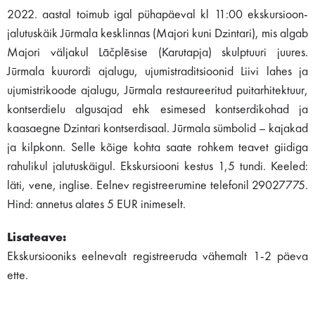
2022. aastal toimub igal pühapäeval kl 11:00 ekskursioon-
jalutuskäik Jūrmala kesklinnas (Majori kuni Dzintari), mis algab
Majori väljakul Lāčplēsise (Karutapja) skulptuuri juures.
Jūrmala kuurordi ajalugu, ujumistraditsioonid Liivi lahes ja
ujumistrikoode ajalugu, Jūrmala restaureeritud puitarhitektuur,
kontserdielu algusajad ehk esimesed kontserdikohad ja
kaasaegne Dzintari kontserdisaal. Jūrmala sümbolid – kajakad
ja kilpkonn. Selle kõige kohta saate rohkem teavet giidiga
rahulikul jalutuskäigul. Ekskursiooni kestus 1,5 tundi. Keeled:
läti, vene, inglise. Eelnev registreerumine telefonil 29027775.
Hind: annetus alates 5 EUR inimeselt.
Lisateave:
Ekskursiooniks eelnevalt registreeruda vähemalt 1-2 päeva
ette.