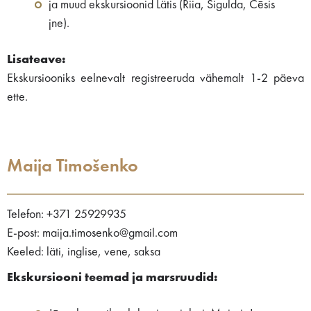
ja muud ekskursioonid Lätis (Riia, Sigulda, Cēsis
jne).
Lisateave:
Ekskursiooniks eelnevalt registreeruda vähemalt 1-2 päeva
ette.
Maija Timošenko
Telefon: +371 25929935
E-post: maija.timosenko@gmail.com
Keeled: läti, inglise, vene, saksa
Ekskursiooni teemad ja marsruudid: