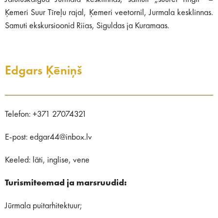
Ķemeri Suur Tīreļu rajal, Ķemeri veetornil, Jurmala kesklinnas.
Samuti ekskursioonid Riias, Siguldas ja Kuramaas.
Edgars Ķēniņš
Telefon: +371 27074321
E-post: edgar44@inbox.lv
Keeled: läti, inglise, vene
Turismiteemad ja marsruudid:
Jūrmala puitarhitektuur;