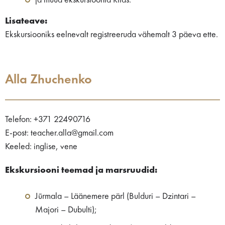
ja muud ekskursioonid Riias.
Lisateave:
Ekskursiooniks eelnevalt registreeruda vähemalt 3 päeva ette.
Alla Zhuchenko
Telefon: +371 22490716
E-post: teacher.alla@gmail.com
Keeled: inglise, vene
Ekskursiooni teemad ja marsruudid:
Jūrmala – Läänemere pärl (Bulduri – Dzintari –
Majori – Dubulti);