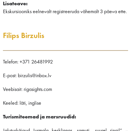
Lisateave:
Ekskursiooniks eelnevalt registreeruda vähemalt 3 päeva ette.
Filips Birzulis
Telefon: +371 26481992
E-post: birzulis@inbox.lv
Veebisait: rigasights.com
Keeled: läti, inglise
Turismiteemad ja marsruudid:
Jalutuskäigud Jurmala kesklinnas, samuti „suurel ringil“ –