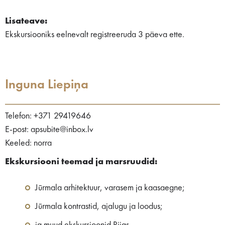
Lisateave:
Ekskursiooniks eelnevalt registreeruda 3 päeva ette.
Inguna Liepiņa
Telefon: +371 29419646
E-post: apsubite@inbox.lv
Keeled: norra
Ekskursiooni teemad ja marsruudid:
Jūrmala arhitektuur, varasem ja kaasaegne;
Jūrmala kontrastid, ajalugu ja loodus;