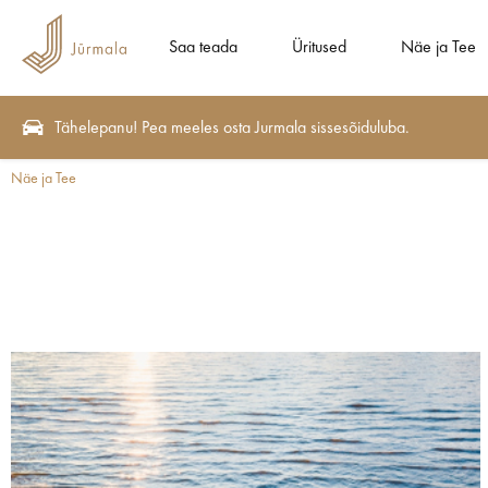
Saa teada
Üritused
Näe ja Tee
Tähelepanu! Pea meeles osta Jurmala sissesõiduluba.
Näe ja Tee