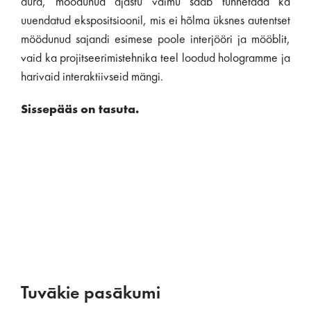
aura, möödunud ajastu vaimu saab tunnetada ka
uuendatud ekspositsioonil, mis ei hõlma üksnes autentset
möödunud sajandi esimese poole interjööri ja mööblit,
vaid ka projitseerimistehnika teel loodud hologramme ja
harivaid interaktiivseid mängi.
Sissepääs on tasuta.
Tuvākie pasākumi