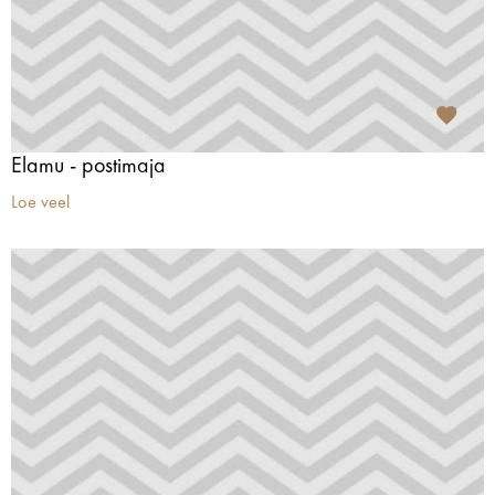
Elamu - postimaja
Loe veel