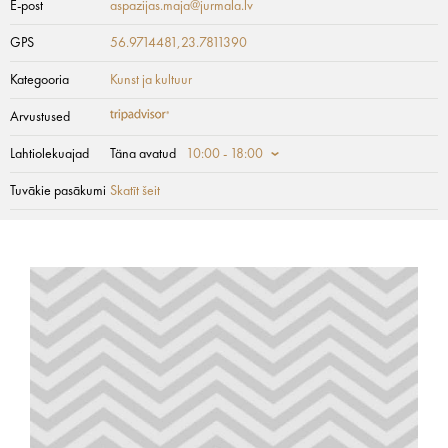
E-post
aspazijas.maja@jurmala.lv
GPS
56.9714481,23.7811390
Kategooria
Kunst ja kultuur
Arvustused
Lahtiolekuajad
Täna avatud
10:00 - 18:00
Tuvākie pasākumi
Skatīt šeit