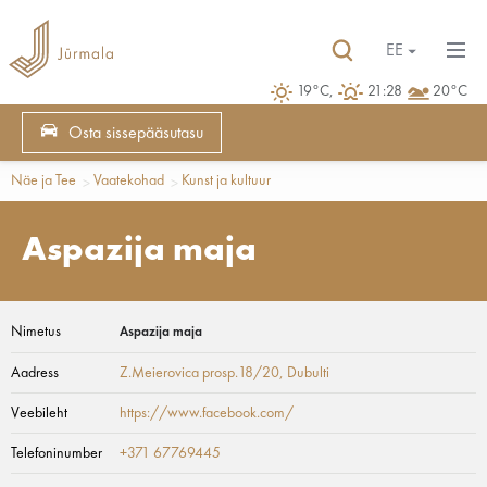
EE
19°C,
21:28
20°C
Osta sissepääsutasu
Näe ja Tee
Vaatekohad
Kunst ja kultuur
Aspazija maja
Nimetus
Aspazija maja
Aadress
Z.Meierovica prosp.18/20
, Dubulti
Veebileht
https://www.facebook.com/
Telefoninumber
+371 67769445