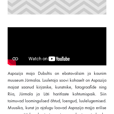
Aspazija maja Dubultis on ebatavalisim ja kaunim
muuseum Jūrmalas. Luuletaja soovi kohaselt on Aspazija
majast saanud kirjanike, kunstnike, fotograafide ning
Riia, Jūrmala ja Läti haritlaste kohtumispaik. Siin
toimuvad loomingulised õhtud, loengud, luulelugemised.
Muusika, kunst ja ajalugu loovad Aspazija majja erilise