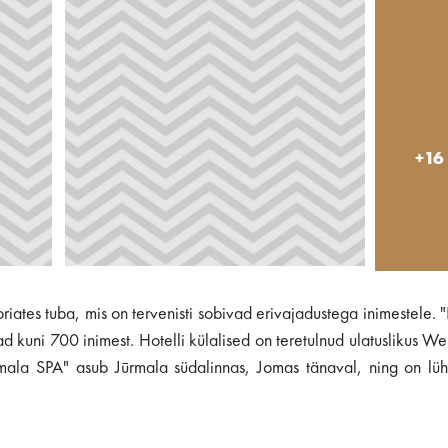
+16
riates tuba, mis on tervenisti sobivad erivajadustega inimestele. 
 kuni 700 inimest. Hotelli külalised on teretulnud ulatuslikus We
rmala SPA" asub Jūrmala südalinnas, Jomas tänaval, ning on lüh