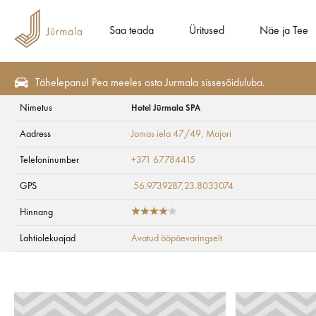
Saa teada
Üritused
Näe ja Tee
Tähelepanu! Pea meeles osta Jurmala sissesõiduluba.
Nimetus
Hotel Jūrmala SPA
Näe ja Tee
Vaatekohad
Kunst ja kultuur
Aadress
Jomas iela 47/49
, Majori
Hotel Jūrmala SPA
Telefoninumber
+371 67784415
GPS
56.9739287,23.8033074
Hinnang
Lahtiolekuajad
Avatud ööpäevaringselt