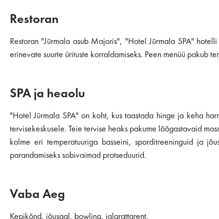
Restoran
Restoran "Jūrmala asub Majoris", "Hotel Jūrmala SPA" hotelli 
erinevate suurte ürituste korraldamiseks. Peen menüü pakub terv
SPA ja heaolu
"Hotel Jūrmala SPA" on koht, kus taastada hinge ja keha harm
tervisekeskusele. Teie tervise heaks pakume lõõgastavaid massa
kolme eri temperatuuriga basseini, sporditreeninguid ja j
parandamiseks sobivaimad protseduurid.
Vaba Aeg
Kepikõnd, jõusaal, bowling, jalgrattarent.