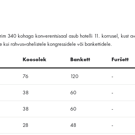
urim 340 kohaga konverentsisaal asub hotelli 11. korrusel, kust 
 kui rahvusvahelistele kongressidele või bankettidele.
Koosolek
Bankett
Furšett
76
120
-
38
60
-
38
60
-
28
48
-