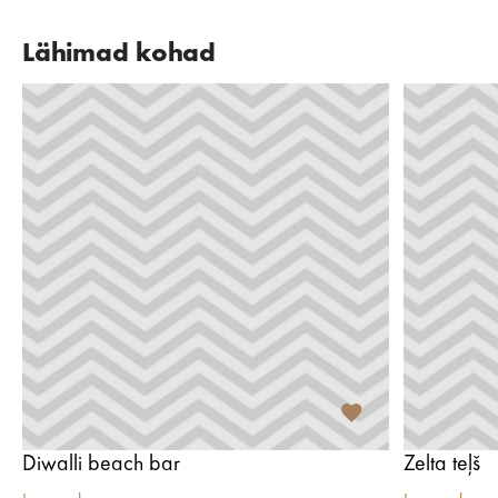
Lähimad kohad
Diwalli beach bar
Zelta teļš