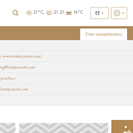
21°C,
21:21
16°C
EE
Osta sissepääsutasu
://www.hoteljurmala.com/
ing@hoteljurmala.com
 ja kultuur
hoteljurmala.com