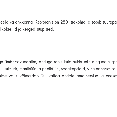
 meeldiva õhkkonna. Restoranis on 280 istekohta ja sobib suurepä
 kokteilid ja kerged suupisted.
age ümbritsev maailm, anduge rahulikule puhkusele ning meie sp
uuksurit, maniküüri ja pediküüri, spaakapsleid, viite erinevat sa
miste valik võimaldab Teil valida endale oma tervise ja enese