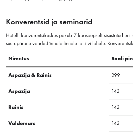
Konverentsid ja seminarid
Hotelli konverentsikeskus pakub 7 kaasaegselt sisustatud eri 
suurepärane vaade Jūrmala linnale ja Liivi lahele. Konverentsi
Nimetus
Saali pi
Aspazija & Rainis
299
Aspazija
143
Rainis
143
Valdemārs
143