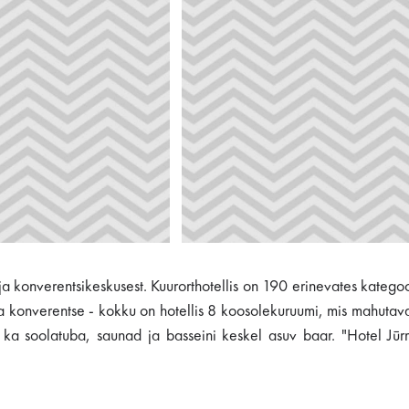
ja konverentsikeskusest. Kuurorthotellis on 190 erinevates kategoo
ja konverentse - kokku on hotellis 8 koosolekuruumi, mis mahutavad
 ka soolatuba, saunad ja basseini keskel asuv baar. "Hotel Jū