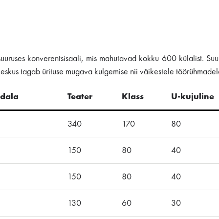
suuruses konverentsisaali, mis mahutavad kokku 600 külalist. Su
keskus tagab ürituse mugava kulgemise nii väikestele töörühmadele
ndala
Teater
Klass
U-kujuline
340
170
80
150
80
40
150
80
40
130
60
30