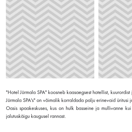
"Hotel Jūrmala SPA" koosneb kaasaegsest hotellist, kuurordist 
Jūrmala SPA's" on võimalik korraldada palju erinevaid üritusi 
Oasis spaakeskuses, kus on hulk basseine ja mullivanne kui
jalutuskäigu kaugusel rannast.