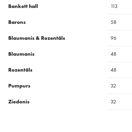
Bankett hall
113
Barons
58
Blaumanis & Rozentāls
96
Blaumanis
48
Rozentāls
48
Pumpurs
32
Ziedonis
32