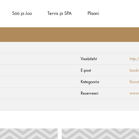
Söö ja Joo
Tervis ja SPA
Plaani
Veebileht
http
E-post
book
Kategooria
Kunst
Reserveeri
www.