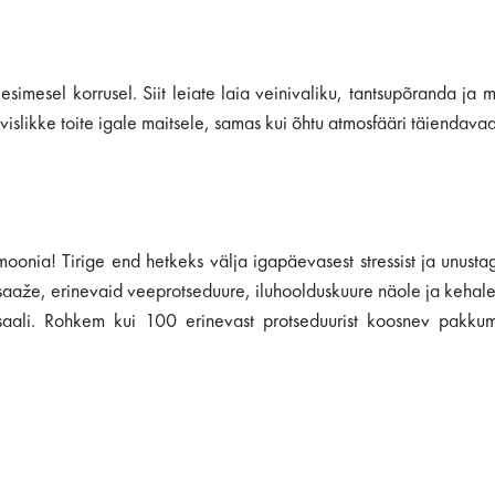
esimesel korrusel. Siit leiate laia veinivaliku, tantsupõranda ja
islikke toite igale maitsele, samas kui õhtu atmosfääri täiendavad
oonia! Tirige end hetkeks välja igapäevasest stressist ja unust
aže, erinevaid veeprotseduure, iluhoolduskuure näole ja kehale, j
õusaali. Rohkem kui 100 erinevast protseduurist koosnev pakku