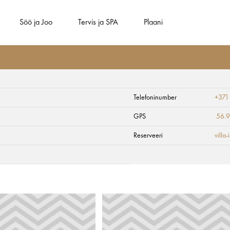
Söö ja Joo
Tervis ja SPA
Plaani
Telefoninumber
+371
GPS
56.
Reserveeri
villa