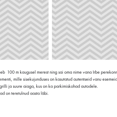
ikneb 100 m kaugusel merest ning sai oma nime vana Irbe perekonna
enti, mille sisekujunduses on kasutatud autentseid vanu esemeid,
grilli ja suure aiaga, kus on ka parkimiskohad autodele.
d on teretulnud aasta läbi.