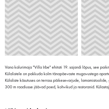
Vana kalurimaja "Villa Irbe" ehitati 19. sajandi lõpus, see pa
Külalistele on pakkuda kolm tänapäevaste mugavustega apartem
Külaliste käsutuses on terrass päikesevarjude, lamamistoolide, 
300 m raadiusse jäävad poed, kohvikud ja restoranid. Külastaja