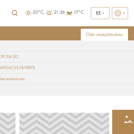
20°C,
21:26
17°C
EE
Osta sissepääsutasu
 29 514 512
9691067,23.7678875
-irbe.worhot.com