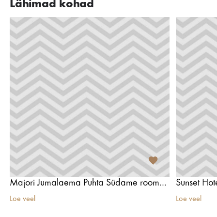
Lähimad kohad
Majori Jumalaema Puhta Südame roomakatoliku kirik
Sunset Hot
Loe veel
Loe veel