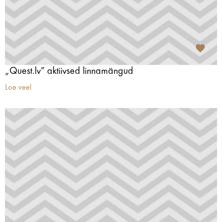
„Quest.lv” aktiivsed linnamängud
Loe veel