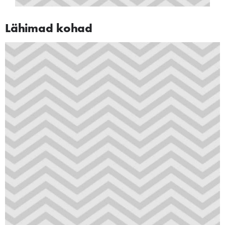
Lähimad kohad