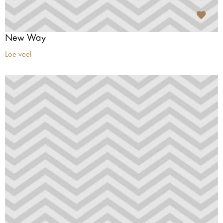
New Way
Loe veel