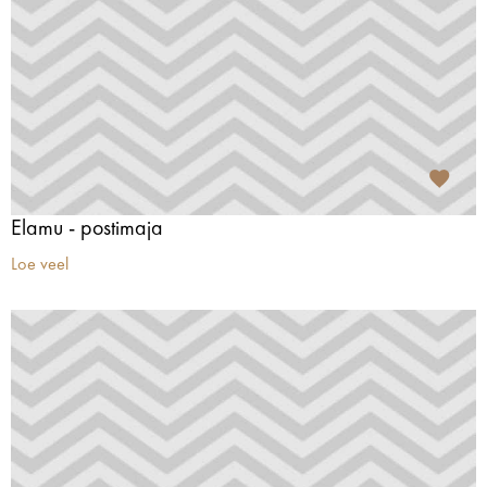
Elamu - postimaja
Loe veel