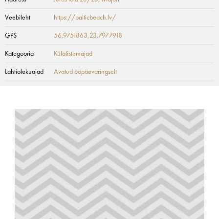
Veebileht
https://balticbeach.lv/
GPS
56.9751863,23.7977918
Kategooria
Külalistemajad
Lahtiolekuajad
Avatud ööpäevaringselt