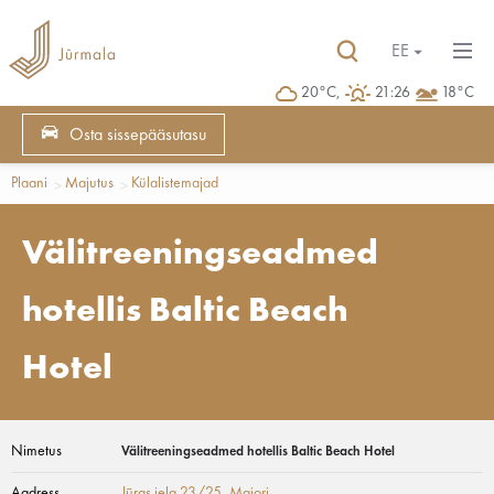
EE
20°C,
21:26
18°C
Osta sissepääsutasu
Plaani
Majutus
Külalistemajad
Välitreeningseadmed
hotellis Baltic Beach
Hotel
Nimetus
Välitreeningseadmed hotellis Baltic Beach Hotel
Aadress
Jūras iela 23/25
, Majori