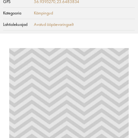
GPS
56.9395270,23.6483834
Kategooria
Kämpingud
Lahtiolekuajad
Avatud ööpäevaringselt