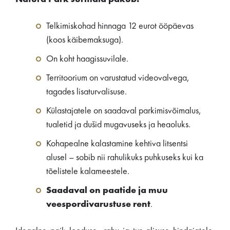
Telkimiskohad hinnaga 12 eurot ööpäevas
(koos käibemaksuga).
On koht haagissuvilale.
Territoorium on varustatud videovalvega,
tagades lisaturvalisuse.
Külastajatele on saadaval parkimisvõimalus,
tualetid ja dušid mugavuseks ja heaoluks.
Kohapealne kalastamine kehtiva litsentsi
alusel – sobib nii rahulikuks puhkuseks kui ka
tõelistele kalameestele.
Saadaval on paatide ja muu
veespordivarustuse rent
.