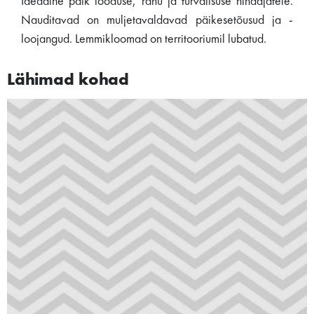
Ideaalne paik looduse, rahu ja turvalisuse hindajatele.
Nauditavad on muljetavaldavad päikesetõusud ja -
loojangud. Lemmikloomad on territooriumil lubatud.
Lähimad kohad