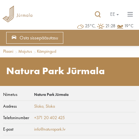
EE
25°C,
21:28
19°C
Osta sissepääsutasu
Plaani
Majutus
Kämpingud
Natura Park Jūrmala
Nimetus
Natura Park Jūrmala
Aadress
Sloka
, Sloka
Telefoninumber
+371 20 402 425
E-post
info@naturapark.lv