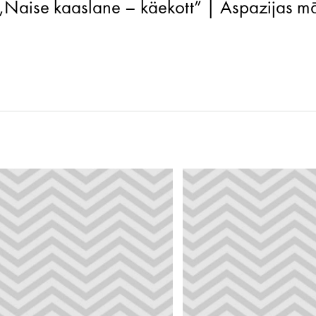
„Naise kaaslane – käekott” | Aspazijas m