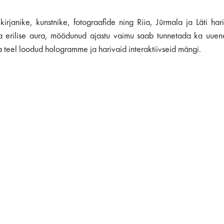
anike, kunstnike, fotograafide ning Riia, Jūrmala ja Läti hari
ja erilise aura, möödunud ajastu vaimu saab tunnetada ka uuen
ka teel loodud hologramme ja harivaid interaktiivseid mängi.