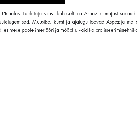
rmalas. Luuletaja soovi kohaselt on Aspazija majast saanud kirj
luulelugemised. Muusika, kunst ja ajalugu loovad Aspazija maj
i esimese poole interjööri ja mööblit, vaid ka projitseerimistehni