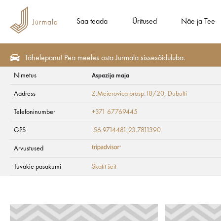
Saa teada
Üritused
Näe ja Tee
Tähelepanu! Pea meeles osta Jurmala sissesõiduluba.
Nimetus
Aspazija maja
Plaani
Majutus
Korterhotellid
Aadress
Z.Meierovica prosp.18/20
, Dubulti
Aspazija maja
Telefoninumber
+371 67769445
GPS
56.9714481,23.7811390
Arvustused
Tuvākie pasākumi
Skatīt šeit