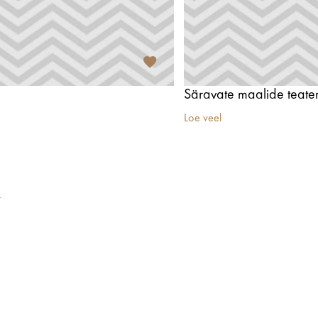
Säravate maalide teater 
Loe veel
t