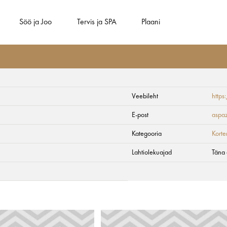
Söö ja Joo
Tervis ja SPA
Plaani
Veebileht
http
E-post
aspaz
Kategooria
Korte
Lahtiolekuajad
Täna 