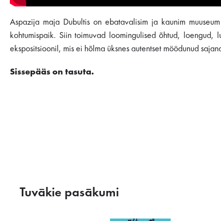
Aspazija maja Dubultis on ebatavalisim ja kaunim muuseum Jū
kohtumispaik. Siin toimuvad loomingulised õhtud, loengud, 
ekspositsioonil, mis ei hõlma üksnes autentset möödunud sajand
Sissepääs on tasuta.
Tuvākie pasākumi