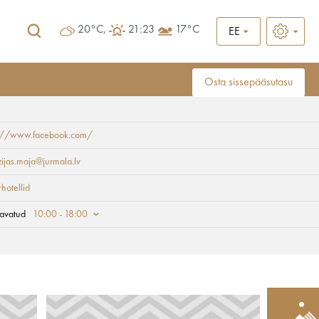
20°C,
21:23
17°C
EE
Osta sissepääsutasu
s://www.facebook.com/
ijas.maja@jurmala.lv
rhotellid
avatud
10:00 - 18:00