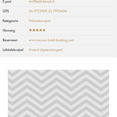
E-post
res@balticbeach.lv
GPS
56.9753929,23.7976406
Kategooria
Võõrastemajad
Hinnang
Reserveeri
www.secure-hotel-booking.com
Lahtiolekuajad
Avatud ööpäevaringselt