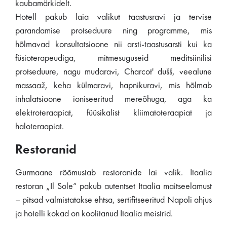
kaubamärkidelt.
Hotell pakub laia valikut taastusravi ja tervise
parandamise protseduure ning programme, mis
hõlmavad konsultatsioone nii arsti-taastusarsti kui ka
füsioterapeudiga, mitmesuguseid meditsiinilisi
protseduure, nagu mudaravi, Charcot' dušš, veealune
massaaž, keha külmaravi, hapnikuravi, mis hõlmab
inhalatsioone ioniseeritud mereõhuga, aga ka
elektroteraapiat, füüsikalist kliimatoteraapiat ja
haloteraapiat.
Restoranid
Gurmaane rõõmustab restoranide lai valik. Itaalia
restoran „Il Sole“ pakub autentset Itaalia maitseelamust
– pitsad valmistatakse ehtsa, sertifitseeritud Napoli ahjus
ja hotelli kokad on koolitanud Itaalia meistrid.