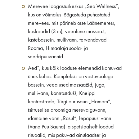
Merevee lõõgastuskeskus „Sea Wellness”,
kus on võimalus lõõgastuda puhastatud
merevees, mis pärineb otse Läänemerest,
kaskaadid (3 m), veealune massaaž,
lastebassein, mullivann, tervendavad
Rooma, Himaalaja soola- ja
seedripuuvannid.
Aed”, kus kõik looduse elemendid kohtuvad
ühes kohas. Kompleksis on vastuvooluga
bassein, veealused massaažid, juga,
mullivann, kontrastdušš, Kneippi
kontrastrada, Türgi aurusaun „Hamam“,
tsitruselise aroomiga merevaiguvann,
idamaine vann „Rasul“, lepapuust vann
(Vana Puu Sauna) ja spetsiaalselt loodud
rituaalid, mis pakuvad ainulaadset ja