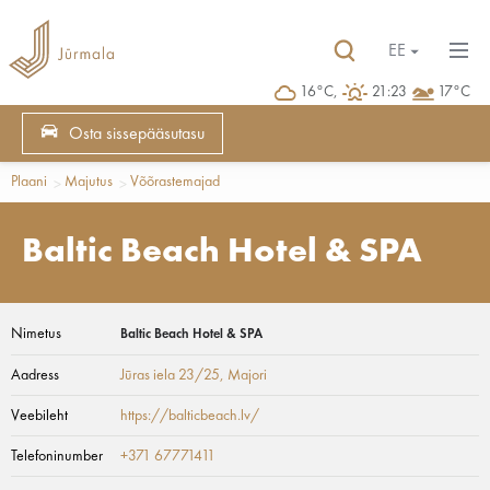
EE
16°C,
21:23
17°C
Osta sissepääsutasu
Plaani
Majutus
Võõrastemajad
Baltic Beach Hotel & SPA
Nimetus
Baltic Beach Hotel & SPA
Aadress
Jūras iela 23/25
, Majori
Veebileht
https://balticbeach.lv/
Telefoninumber
+371 67771411