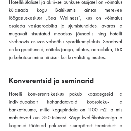
Hotellikülalistel ja aktiivse puhkuse otsijatel on võimalus
külastada kogu Baltikumis ainsat merevee
lõõgastuskeskust „Sea Wellness“, kus on võimalus
osaleda vesiaeroobika ja ujumistundides, avaras ja
mugavalt sisustatud moodsas jõusaalis ning hotelli
sisehoovis asuvas vabaõhu spordikompleksis. Saadaval
on ka grupitunnid, näiteks jooga, pilates, aeroobika, TRX
ja kehatoonimine nii sise- kui ka välistingimustes.
Konverentsid ja seminarid
Hotelli konverentsikeskus pakub kaasaegseid ja
individuaalselt kohandatavaid koosoleku- ja
banketiruume, mille kogupindala on 1100 m2 ja mis
mahutavad kuni 350 inimest. Kõrge kvalifikatsiooniga ja
kogenud töötajad pakuvad suurepärast teenindust ja