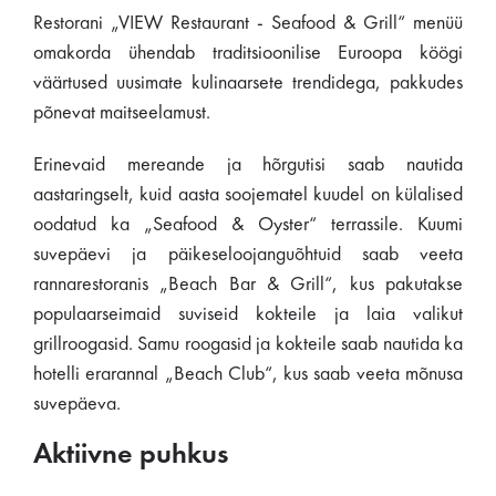
Restorani „VIEW Restaurant - Seafood & Grill“ menüü
omakorda ühendab traditsioonilise Euroopa köögi
väärtused uusimate kulinaarsete trendidega, pakkudes
põnevat maitseelamust.
Erinevaid mereande ja hõrgutisi saab nautida
aastaringselt, kuid aasta soojematel kuudel on külalised
oodatud ka „Seafood & Oyster“ terrassile. Kuumi
suvepäevi ja päikeseloojanguõhtuid saab veeta
rannarestoranis „Beach Bar & Grill“, kus pakutakse
populaarseimaid suviseid kokteile ja laia valikut
grillroogasid. Samu roogasid ja kokteile saab nautida ka
hotelli erarannal „Beach Club“, kus saab veeta mõnusa
suvepäeva.
Aktiivne puhkus