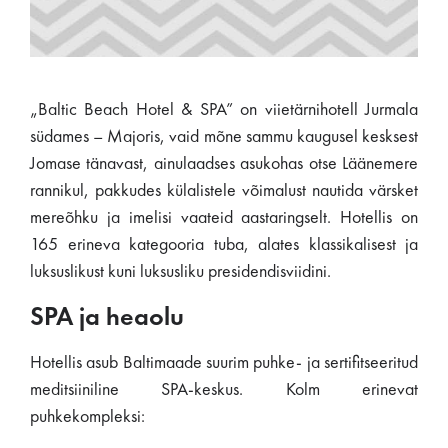
„Baltic Beach Hotel & SPA” on viietärnihotell Jurmala
südames – Majoris, vaid mõne sammu kaugusel kesksest
Jomase tänavast, ainulaadses asukohas otse Läänemere
rannikul, pakkudes külalistele võimalust nautida värsket
mereõhku ja imelisi vaateid aastaringselt. Hotellis on
165 erineva kategooria tuba, alates klassikalisest ja
luksuslikust kuni luksusliku presidendisviidini.
SPA ja heaolu
Hotellis asub Baltimaade suurim puhke- ja sertifitseeritud
meditsiiniline SPA-keskus. Kolm erinevat
puhkekompleksi: