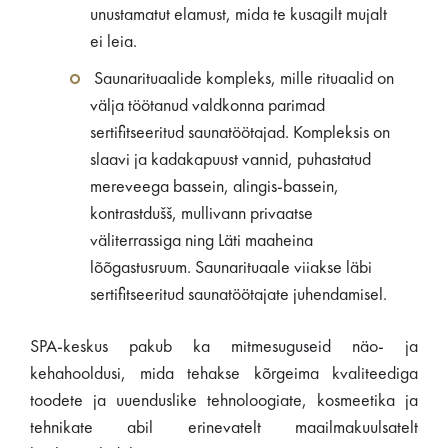
unustamatut elamust, mida te kusagilt mujalt
ei leia.
Saunarituaalide kompleks, mille rituaalid on
välja töötanud valdkonna parimad
sertifitseeritud saunatöötajad. Kompleksis on
slaavi ja kadakapuust vannid, puhastatud
mereveega bassein, alingis-bassein,
kontrastdušš, mullivann privaatse
väliterrassiga ning Läti maaheina
lõõgastusruum. Saunarituaale viiakse läbi
sertifitseeritud saunatöötajate juhendamisel.
SPA-keskus pakub ka mitmesuguseid näo- ja
kehahooldusi, mida tehakse kõrgeima kvaliteediga
toodete ja uuenduslike tehnoloogiate, kosmeetika ja
tehnikate abil erinevatelt maailmakuulsatelt