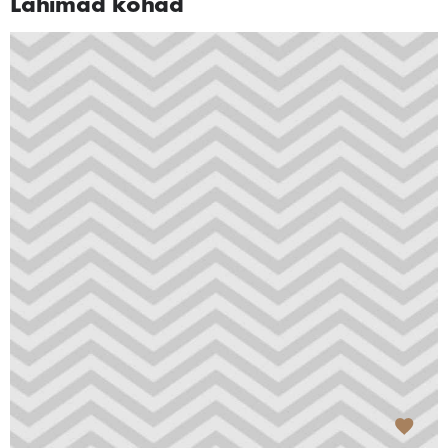
Lähimad kohad