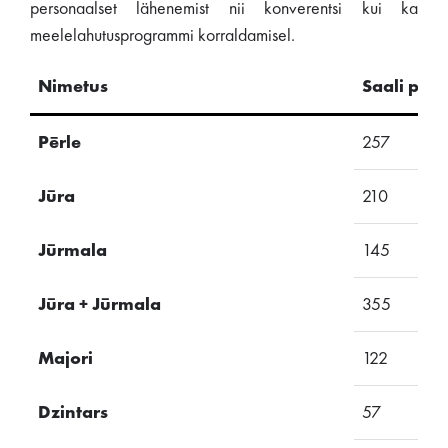
personaalset lähenemist nii konverentsi kui ka
meelelahutusprogrammi korraldamisel.
Nimetus
Saali pind
Pērle
257
Jūra
210
Jūrmala
145
Jūra + Jūrmala
355
Majori
122
Dzintars
57