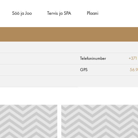
Söö ja Joo
Tervis ja SPA
Plaani
Telefoninumber
+371
GPS
56.