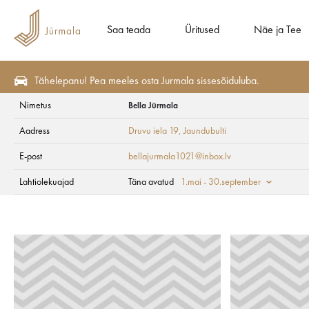
Saa teada
Üritused
Näe ja Tee
Tähelepanu! Pea meeles osta Jurmala sissesõiduluba.
Nimetus
Bella Jūrmala
Söö ja Joo
Kohvikud
Aadress
Druvu iela 19
, Jaundubulti
Bella Jūrmala
E-post
bellajurmala1021@inbox.lv
Lahtiolekuajad
Täna avatud
1.mai - 30.september