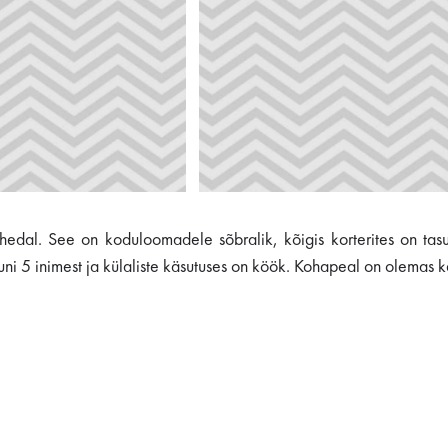
hedal. See on koduloomadele sõbralik, kõigis korterites on tasu
kuni 5 inimest ja külaliste käsutuses on köök. Kohapeal on olemas 