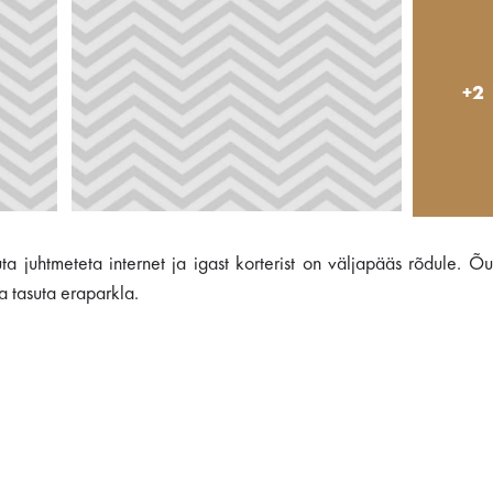
+2
ta juhtmeteta internet ja igast korterist on väljapääs rõdule. Õ
ka tasuta eraparkla.