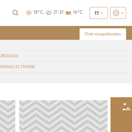
18°C,
21:21
16°C
EE
Osta sissepääsutasu
 28353636
9500663,23.7510085