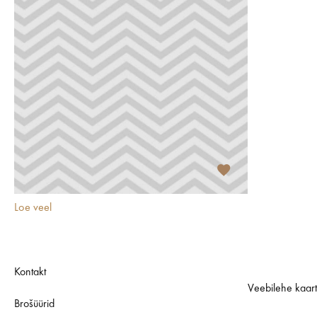
Loe veel
Kontakt
Veebilehe kaar
Brošüürid