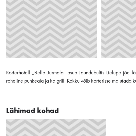
Korterhotell „Bella Jurmala“ asub Jaundubultis Lielupe jõe lä
roheline puhkeala ja ka grill. Kokku võib korterisse majutada 
Lähimad kohad