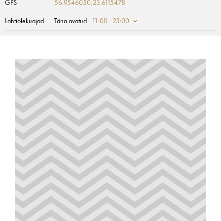
GPS
56.9546050,23.6115478
Lahtiolekuajad
Täna avatud
11:00 - 23:00