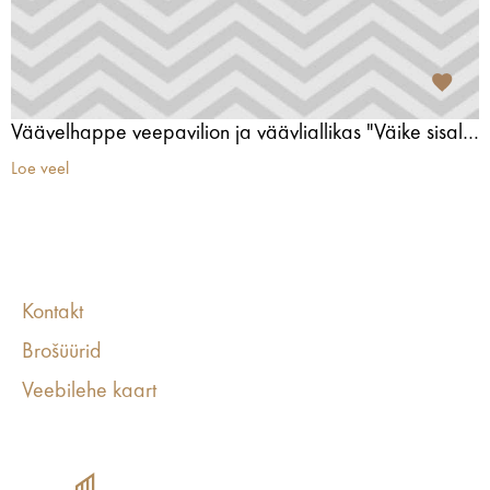
Väävelhappe veepavilion ja väävliallikas "Väike sisalik" ("Ķirzaciņa")
Loe veel
Kontakt
Brošüürid
Veebilehe kaart