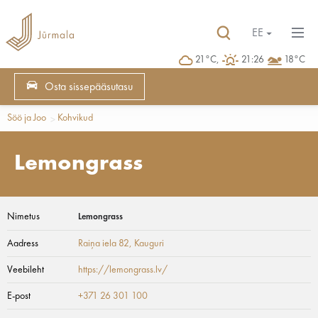
EE
21°C,
21:26
18°C
Osta sissepääsutasu
Söö ja Joo
Kohvikud
Lemongrass
Nimetus
Lemongrass
Aadress
Raiņa iela 82
, Kauguri
Veebileht
https://lemongrass.lv/
E-post
+371 26 301 100