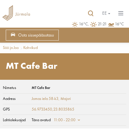
EE
16°C,
21:21
16°C
Osta sissepääsutasu
Söö ja Joo
Kohvikud
MT Cafe Bar
Nimetus
MT Cafe Bar
Aadress
Jomas iela 58-k3
, Majori
GPS
56.9733450,23.8035865
Lahtiolekuajad
Täna avatud
11:00 - 22:00