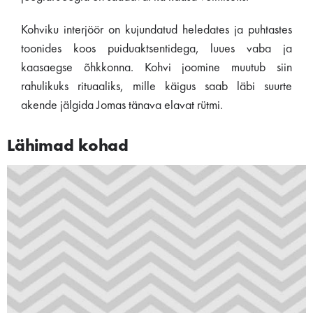
Kohviku interjöör on kujundatud heledates ja puhtastes
toonides koos puiduaktsentidega, luues vaba ja
kaasaegse õhkkonna. Kohvi joomine muutub siin
rahulikuks rituaaliks, mille käigus saab läbi suurte
akende jälgida Jomas tänava elavat rütmi.
Lähimad kohad