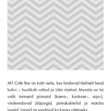
MT Cafe Bar on koht neile, kes hindavad tõeliselt head
kohvi – hoolikalt valitud ja Lätis röstitud. Menüüs on lai
valik taimseid piimasid (kaera-, kookose-, soja-),
värskendavad jääjoogid, piimakokteilid ja matcha
joogid. Joogid on saadaval ka kaasa võtmiseks.