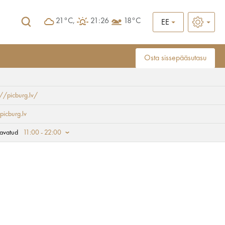
21°C,
21:26
18°C
EE
Osta sissepääsutasu
://picburg.lv/
picburg.lv
avatud
11:00 - 22:00