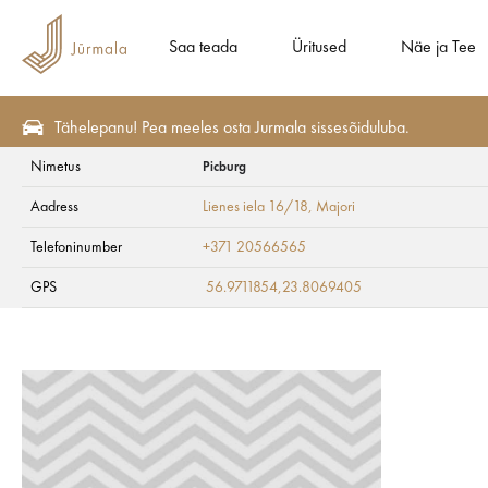
Saa teada
Üritused
Näe ja Tee
Tähelepanu! Pea meeles osta Jurmala sissesõiduluba.
Nimetus
Picburg
Söö ja Joo
Kohvikud
Aadress
Lienes iela 16/18
, Majori
Picburg
Telefoninumber
+371 20566565
GPS
56.9711854,23.8069405