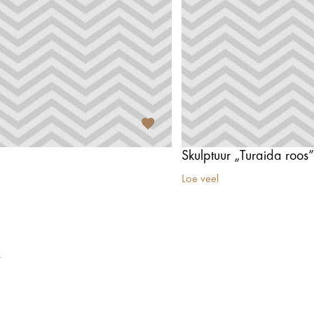
Skulptuur „Turaida roos”
Loe veel
t