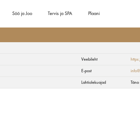
Söö ja Joo
Tervis ja SPA
Plaani
Veebileht
https
E-post
info@
Lahtiolekuajad
Täna 