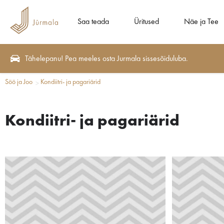
Saa teada
Üritused
Näe ja Tee
Tähelepanu! Pea meeles osta Jurmala sissesõiduluba.
Söö ja Joo
Kondiitri- ja pagariärid
Kondiitri- ja pagariärid