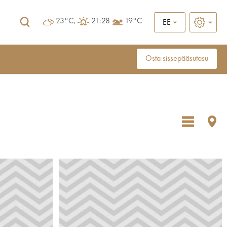
23°C,
21:28
19°C
EE
Osta sissepääsutasu