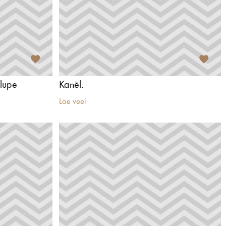
elupe
Kanēl.
Loe veel