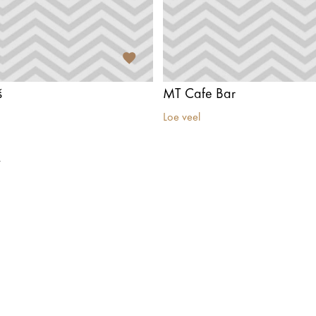
š
MT Cafe Bar
Loe veel
t