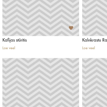
Kafijas stūrītis
Kalnkrastu Ra
Loe veel
Loe veel