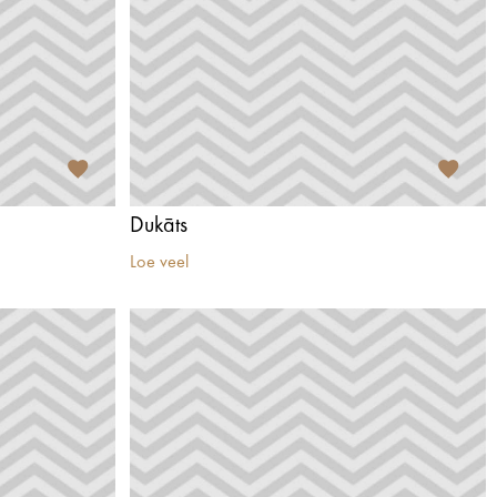
Dukāts
Loe veel