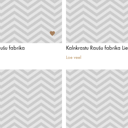
ušu fabrika
Kalnkrastu Raušu fabrika Li
Loe veel