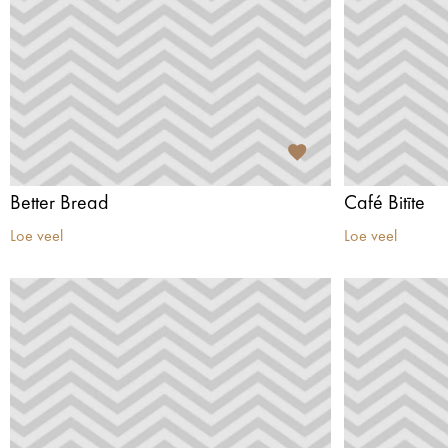
Better Bread
Café Bitīte
Loe veel
Loe veel