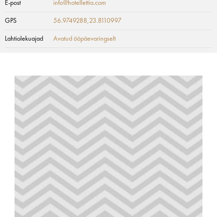
E-post
info@hotellettia.com
GPS
56.9749288,23.8110997
Lahtiolekuajad
Avatud ööpäevaringselt