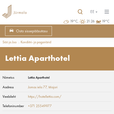
EE
19°C,
21:26
19°C
Osta sissepääsutasu
Söö ja Joo
Kondiitri- ja pagariärid
Lettia Aparthotel
Nimetus
Lettia Aparthotel
Aadress
Jomas iela 77
, Majori
Veebileht
https://hotellettia.com/
Telefoninumber
+371 25549977