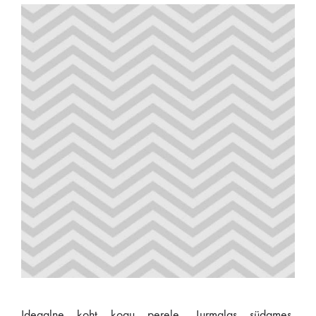
Ideaalne koht kogu perele. Jurmalas südames,