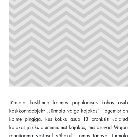
Jūrmala kesklinna kolmes populaarses kohas asub
keskkonnaobjekt „Jūrmala valge kajakas“. Tegemist on
kolme pingiga, kus kokku asub 13 pronksist valatud
kajakat ja üks alumiiniumist kajakas, mis asuvad Majori
rongijaama vastasel väljakul, Jomas tänaval Jurmala