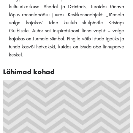
kultuurikeskuse lähedal ja Dzintaris, Turaidas tänava
lõpus rannalepääsu juures. Keskkonnaobjekti „Jūrmala
valge kajakas“ idee kuulub skulptorile Kristaps
Gulbisele. Autor sai inspiratsiooni linna vapist – valge
kajakas on Jurmala sümbol. Pingile võib istuda igaüks ja
tunda kasvõi hetkekski, kuidas on istuda otse linnuparve
keskel.
Lähimad kohad