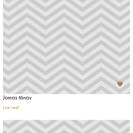
Jomas tänav
Loe veel