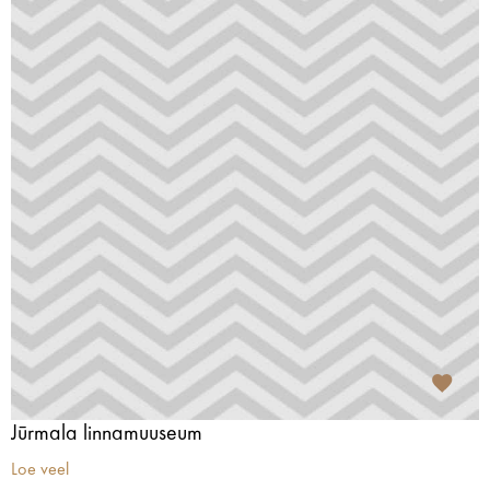
Jūrmala linnamuuseum
Loe veel