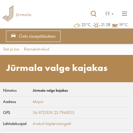
EE
23°C,
21:28
19°C
Osta sissepääsutasu
Söö ja Joo
Rannakohvikud
Jūrmala valge kajakas
Nimetus
Jūrmala valge kajakas
Aadress
Majori
GPS
56.9721339,23.7968155
Lahtiolekuajad
Avatud ööpäevaringselt