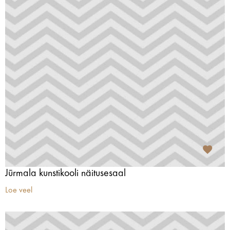
Jūrmala kunstikooli näitusesaal
Loe veel