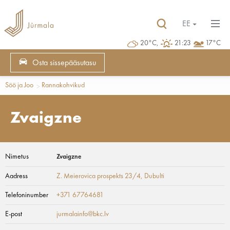
EE
20°C,
21:23
17°C
Osta sissepääsutasu
Söö ja Joo
Rannakohvikud
Zvaigzne
Nimetus
Zvaigzne
Aadress
Z. Meierovica prospekts 23/4
, Dubulti
Telefoninumber
+371 67764681
E-post
jurmalainfo@bkc.lv