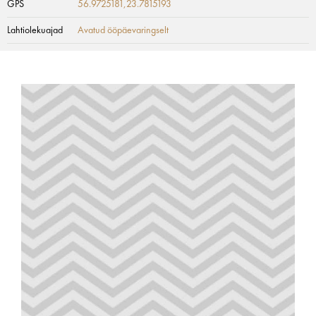
GPS
56.9725181,23.7815193
Lahtiolekuajad
Avatud ööpäevaringselt