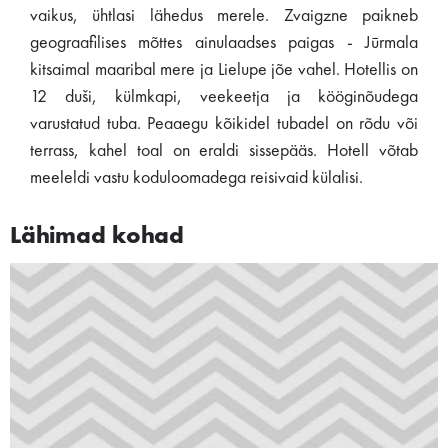
vaikus, ühtlasi lähedus merele. Zvaigzne paikneb
geograafilises mõttes ainulaadses paigas - Jūrmala
kitsaimal maaribal mere ja Lielupe jõe vahel. Hotellis on
12 duši, külmkapi, veekeetja ja kööginõudega
varustatud tuba. Peaaegu kõikidel tubadel on rõdu või
terrass, kahel toal on eraldi sissepääs. Hotell võtab
meeleldi vastu koduloomadega reisivaid külalisi.
Lähimad kohad