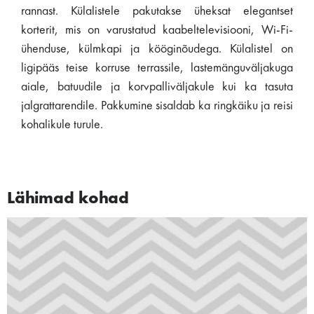
rannast. Külalistele pakutakse üheksat elegantset
korterit, mis on varustatud kaabeltelevisiooni, Wi-Fi-
ühenduse, külmkapi ja kööginõudega. Külalistel on
ligipääs teise korruse terrassile, lastemänguväljakuga
aiale, batuudile ja korvpalliväljakule kui ka tasuta
jalgrattarendile. Pakkumine sisaldab ka ringkäiku ja reisi
kohalikule turule.
Lähimad kohad