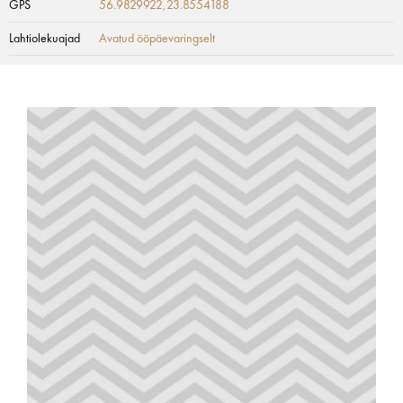
GPS
56.9829922,23.8554188
Lahtiolekuajad
Avatud ööpäevaringselt