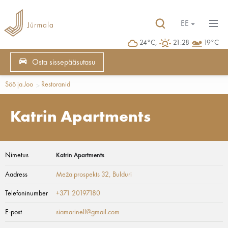
EE
24°C,
21:28
19°C
Osta sissepääsutasu
Söö ja Joo
Restoranid
Katrin Apartments
Nimetus
Katrin Apartments
Aadress
Meža prospekts 32
, Bulduri
Telefoninumber
+371 20197180
E-post
siamarinell@gmail.com