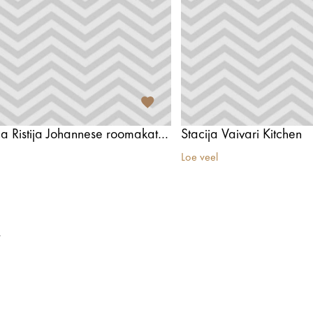
Ķemeri Püha Ristija Johannese roomakatoliku kirik
Stacija Vaivari Kitchen
Loe veel
t