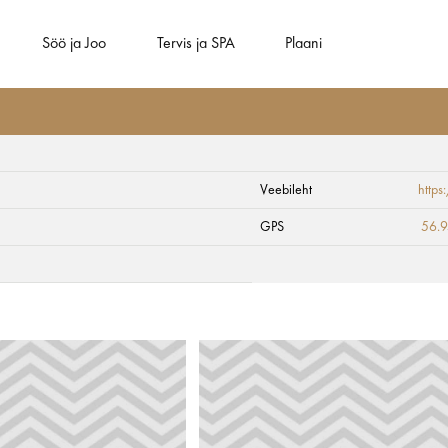
Söö ja Joo
Tervis ja SPA
Plaani
Veebileht
https
GPS
56.