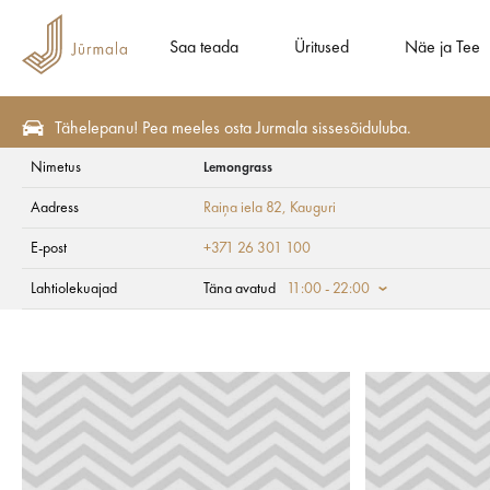
Saa teada
Üritused
Näe ja Tee
Tähelepanu! Pea meeles osta Jurmala sissesõiduluba.
Nimetus
Lemongrass
Söö ja Joo
Restoranid
Aadress
Raiņa iela 82
, Kauguri
Lemongrass
E-post
+371 26 301 100
Lahtiolekuajad
Täna avatud
11:00 - 22:00