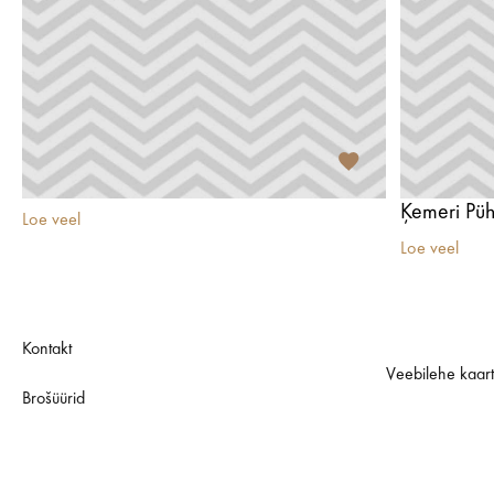
Loe veel
Loe veel
Kontakt
Veebilehe kaar
Brošüürid