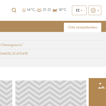
14°C,
21:21
18°C
EE
Osta sissepääsutasu
://lemongrass.lv/
9546050,23.6115478