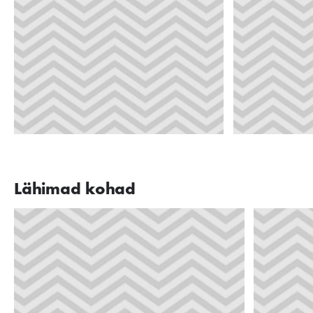
Lähimad kohad