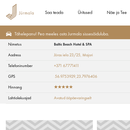
Saa teada
Üritused
Näe ja Tee
Tähelepanu! Pea meeles osta Jurmala sissesõiduluba.
Nimetus
Baltic Beach Hotel & SPA
Tervis ja SPA
SPA ja ilu
Aadress
Jūras iela 23/25
, Majori
Baltic Beach Hotel
Telefoninumber
+371 67771411
GPS
56.9753929,23.7976406
Hinnang
Lahtiolekuajad
Avatud ööpäevaringselt