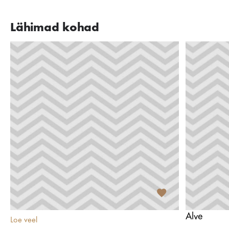
Lähimad kohad
Alve
Loe veel