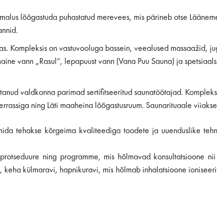
alus lõõgastuda puhastatud merevees, mis pärineb otse Läänemer
annid.
. Kompleksis on vastuvooluga bassein, veealused massaažid, juga
ne vann „Rasul“, lepapuust vann (Vana Puu Sauna) ja spetsiaalsel
öötanud valdkonna parimad sertifitseeritud saunatöötajad. Komplek
terrassiga ning Läti maaheina lõõgastusruum. Saunarituaale viiakse 
da tehakse kõrgeima kvaliteediga toodete ja uuenduslike tehnol
protseduure ning programme, mis hõlmavad konsultatsioone nii ar
keha külmaravi, hapnikuravi, mis hõlmab inhalatsioone ioniseeritu