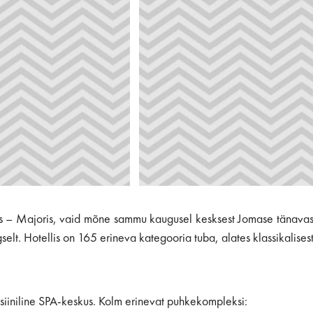
es – Majoris, vaid mõne sammu kaugusel kesksest Jomase tänavast
lt. Hotellis on 165 erineva kategooria tuba, alates klassikalisest j
itsiiniline SPA-keskus. Kolm erinevat puhkekompleksi: