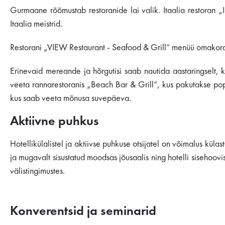
Gurmaane rõõmustab restoranide lai valik. Itaalia restoran „I
Itaalia meistrid.
Restorani „VIEW Restaurant - Seafood & Grill“ menüü omakord
Erinevaid mereande ja hõrgutisi saab nautida aastaringselt,
veeta rannarestoranis „Beach Bar & Grill“, kus pakutakse popu
kus saab veeta mõnusa suvepäeva.
Aktiivne puhkus
Hotellikülalistel ja aktiivse puhkuse otsijatel on võimalus k
ja mugavalt sisustatud moodsas jõusaalis ning hotelli sisehoov
välistingimustes.
Konverentsid ja seminarid