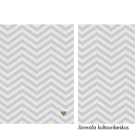
Jūrmala kultuurikeskus