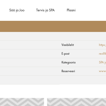
Söö ja Joo
Tervis ja SPA
Plaani
Veebileht
https
 & SPA
E-post
res@b
Kategooria
SPA ja
Reserveeri
www.