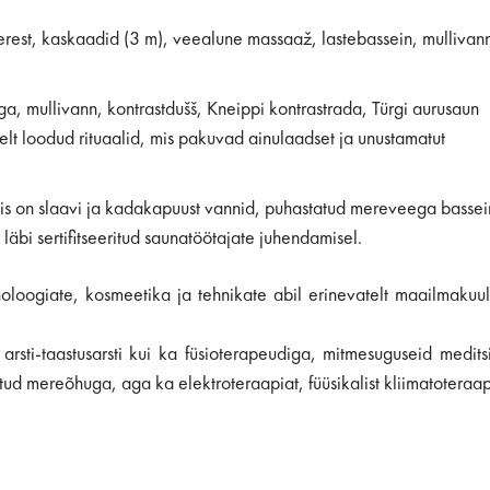
est, kaskaadid (3 m), veealune massaaž, lastebassein, mullivan
, mullivann, kontrastdušš, Kneippi kontrastrada, Türgi aurusaun
t loodud rituaalid, mis pakuvad ainulaadset ja unustamatut
sis on slaavi ja kadakapuust vannid, puhastatud mereveega bassei
läbi sertifitseeritud saunatöötajate juhendamisel.
oogiate, kosmeetika ja tehnikate abil erinevatelt maailmakuuls
sti-taastusarsti kui ka füsioterapeudiga, mitmesuguseid meditsii
d mereõhuga, aga ka elektroteraapiat, füüsikalist kliimatoteraap