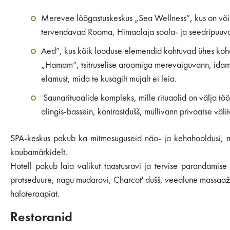
Merevee lõõgastuskeskus „Sea Wellness”, kus on võim
tervendavad Rooma, Himaalaja soola- ja seedripuuv
Aed”, kus kõik looduse elemendid kohtuvad ühes kohas
„Hamam“, tsitruselise aroomiga merevaiguvann, idamai
elamust, mida te kusagilt mujalt ei leia.
Saunarituaalide kompleks, mille rituaalid on välja t
alingis-bassein, kontrastdušš, mullivann privaatse väli
SPA-keskus pakub ka mitmesuguseid näo- ja kehahooldusi, mi
kaubamärkidelt.
Hotell pakub laia valikut taastusravi ja tervise parandamise 
protseduure, nagu mudaravi, Charcot' dušš, veealune massaaž, 
haloteraapiat.
Restoranid