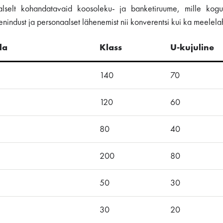
uaalselt kohandatavaid koosoleku- ja banketiruume, mille k
enindust ja personaalset lähenemist nii konverentsi kui ka meelel
la
Klass
U-kujuline
140
70
120
60
80
40
200
80
50
30
30
20