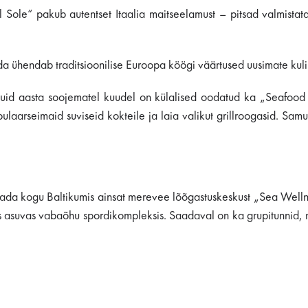
l Sole“ pakub autentset Itaalia maitseelamust – pitsad valmistata
a ühendab traditsioonilise Euroopa köögi väärtused uusimate kul
 kuid aasta soojematel kuudel on külalised oodatud ka „Seafood
laarseimaid suviseid kokteile ja laia valikut grillroogasid. Sam
ülastada kogu Baltikumis ainsat merevee lõõgastuskeskust „Sea Wel
is asuvas vabaõhu spordikompleksis. Saadaval on ka grupitunnid, n