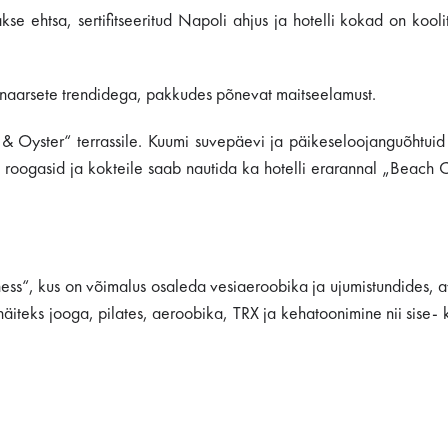
kse ehtsa, sertifitseeritud Napoli ahjus ja hotelli kokad on kool
inaarsete trendidega, pakkudes põnevat maitseelamust.
 & Oyster“ terrassile. Kuumi suvepäevi ja päikeseloojanguõhtui
u roogasid ja kokteile saab nautida ka hotelli erarannal „Beach 
lness“, kus on võimalus osaleda vesiaeroobika ja ujumistundides, 
äiteks jooga, pilates, aeroobika, TRX ja kehatoonimine nii sise- 