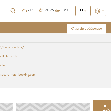
21°C,
21:26
18°C
EE
Osta sissepääsutasu
://balticbeach.lv/
alticbeach.lv
 ilu
secure-hotel-booking.com