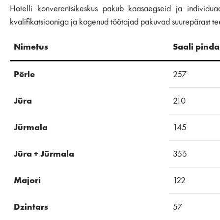
Hotelli konverentsikeskus pakub kaasaegseid ja individ
kvalifikatsiooniga ja kogenud töötajad pakuvad suurepärast te
Nimetus
Saali pinda
Pērle
257
Jūra
210
Jūrmala
145
Jūra + Jūrmala
355
Majori
122
Dzintars
57