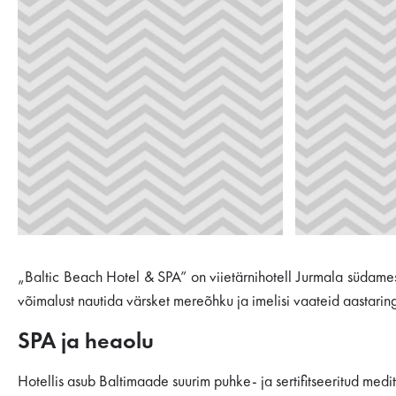
„Baltic Beach Hotel & SPA” on viietärnihotell Jurmala südam
võimalust nautida värsket mereõhku ja imelisi vaateid aastaringse
SPA ja heaolu
Hotellis asub Baltimaade suurim puhke- ja sertifitseeritud med