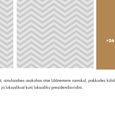
+26
, ainulaadses asukohas otse Läänemere rannikul, pakkudes külal
a luksuslikust kuni luksusliku presidendisviidini.