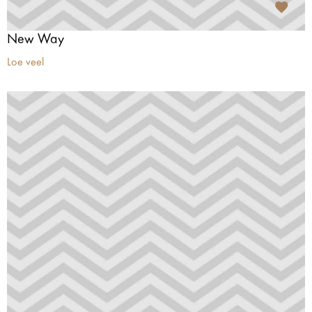
New Way
Loe veel