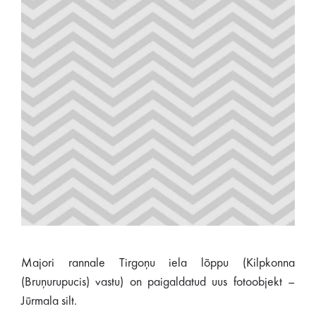
Majori rannale Tirgoņu iela lõppu (Kilpkonna
(Bruņurupucis) vastu) on paigaldatud uus fotoobjekt –
Jūrmala silt.