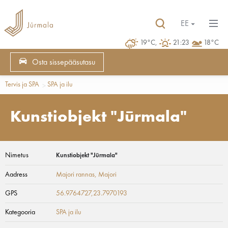
EE
19°C,
21:23
18°C
Osta sissepääsutasu
Tervis ja SPA
SPA ja ilu
Kunstiobjekt "Jūrmala"
Nimetus
Kunstiobjekt "Jūrmala"
Aadress
Majori rannas
, Majori
GPS
56.9764727,23.7970193
Kategooria
SPA ja ilu