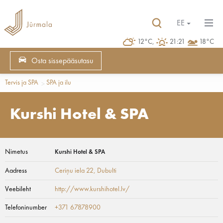
EE
12°C,
21:21
18°C
Osta sissepääsutasu
Tervis ja SPA
SPA ja ilu
Kurshi Hotel & SPA
Nimetus
Kurshi Hotel & SPA
Aadress
Ceriņu iela 22
, Dubulti
Veebileht
http://www.kurshihotel.lv/
Telefoninumber
+371 67878900