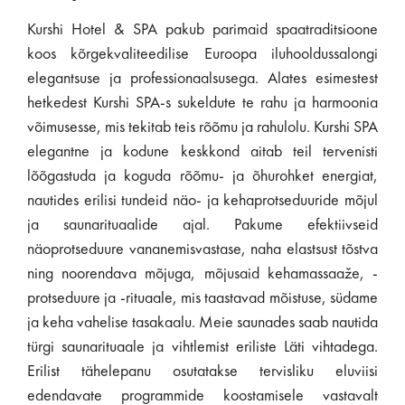
Kurshi Hotel & SPA pakub parimaid spaatraditsioone
koos kõrgekvaliteedilise Euroopa iluhooldussalongi
elegantsuse ja professionaalsusega. Alates esimestest
hetkedest Kurshi SPA-s sukeldute te rahu ja harmoonia
võimusesse, mis tekitab teis rõõmu ja rahulolu. Kurshi SPA
elegantne ja kodune keskkond aitab teil tervenisti
lõõgastuda ja koguda rõõmu- ja õhurohket energiat,
nautides erilisi tundeid näo- ja kehaprotseduuride mõjul
ja saunarituaalide ajal. Pakume efektiivseid
näoprotseduure vananemisvastase, naha elastsust tõstva
ning noorendava mõjuga, mõjusaid kehamassaaže, -
protseduure ja -rituaale, mis taastavad mõistuse, südame
ja keha vahelise tasakaalu. Meie saunades saab nautida
türgi saunarituaale ja vihtlemist eriliste Läti vihtadega.
Erilist tähelepanu osutatakse tervisliku eluviisi
edendavate programmide koostamisele vastavalt