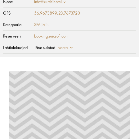
E-post
info@kurshihotel.lv
GPS
56.9673899,23.7673720
Kategooria
SPA ja ilu
Reserveeri
booking.ericsoft.com
Lahtiolekuajad
Täna suletud
vaata