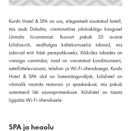
Kurshi Hotel & SPA on uus, elegantselt sisustatud hotell,
mis asub Dubultis, viieminutilise jalutuskäigu kaugusel
Jūrmala liivarannast. Kuurort pakub 35 avarat
külalissviiti, sealhulgas kahekorruselisi tubasid, mis
sobivad eriti hästi perepuhkuseks. Kõikides tubades on
vanniga vannituba; toad on varustatud konditsioneeri,
satelliittelevisiooni, telefoni ja Wi-Fi-ühendusega. Kurshi
Hotel & SPA alal on lastemänguväljak, külalistel on
võimalik nautida restorani ja spaakeskust, mis pakub
autentseid läti saunaprotseduure. Külalistel on tasuta
ligipääs Wi-Fi-ühendusele.
SPA ja heaolu