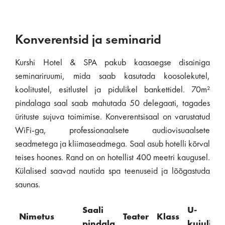
Konverentsid ja seminarid
Kurshi Hotel & SPA pakub kaasaegse disainiga
seminariruumi, mida saab kasutada koosolekutel,
koolitustel, esitlustel ja pidulikel bankettidel. 70m²
pindalaga saal saab mahutada 50 delegaati, tagades
ürituste sujuva toimimise. Konverentsisaal on varustatud
WiFi-ga, professionaalsete audiovisuaalsete
seadmetega ja kliimaseadmega. Saal asub hotelli kõrval
teises hoones. Rand on on hotellist 400 meetri kaugusel.
Külalised saavad nautida spa teenuseid ja lõõgastuda
saunas.
Saali
U-
Nimetus
Teater
Klass
pindala
kujuline