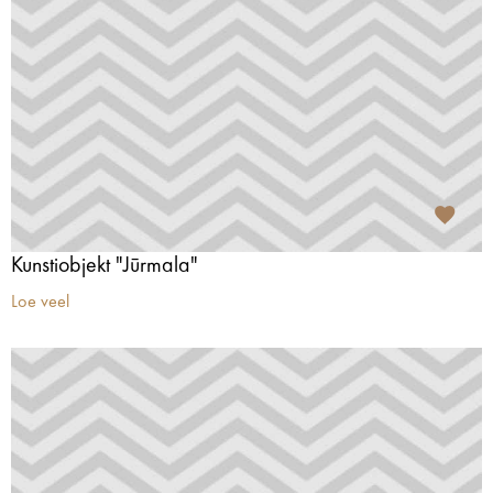
Kunstiobjekt "Jūrmala"
Loe veel