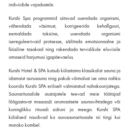
indiviidide vajadustele.
Kurshi Spa programmid aitavad uuendada organismi,
vähendada väsimust, korrigeerida kehafiguuri,
eemaldada toksiine, uuendada organismi
isereguleerivaid protsesse, säilitada emotsionaalne ja
füüsiline tasakaal ning rakendada tervislikule eluviisile
omaseid harjumusi igapäevaelus.
Kurshi Hotel & SPA kutsub külastama klassikalist sauna ja
idamaist aurusauna ning pakub võimalust ise oma nahka
koorida Kurshi SPA eriliselt valmistatud nahakoorijatega.
Saunarituaalide austajatele teevad meie töötajad
lõõgastavat massaaži aromaatsete saunavihtadega või
kuninglikku rituaali sidruni ja meega. Kurshi SPA
külalised naudivad ka aurusaunarituaale nii türgi kui
maroko kombel.