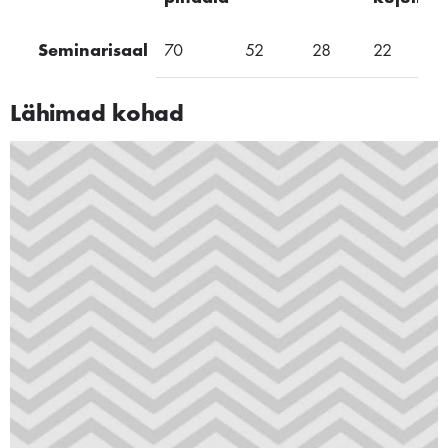
Seminarisaal
70
52
28
22
Lähimad kohad