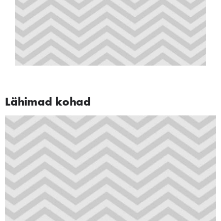
Lähimad kohad