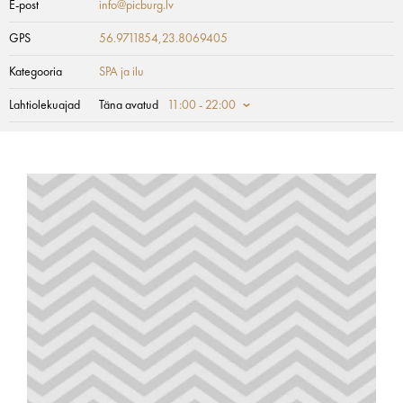
E-post
info@picburg.lv
GPS
56.9711854,23.8069405
Kategooria
SPA ja ilu
Lahtiolekuajad
Täna avatud
11:00 - 22:00