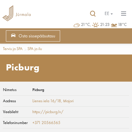
EE
21°C,
21:23
18°C
Osta sissepääsutasu
Tervis ja SPA
SPA ja ilu
Picburg
Nimetus
Picburg
Aadress
Lienes iela 16/18
, Majori
Veebileht
https://picburg.lv/
Telefoninumber
+371 20566565