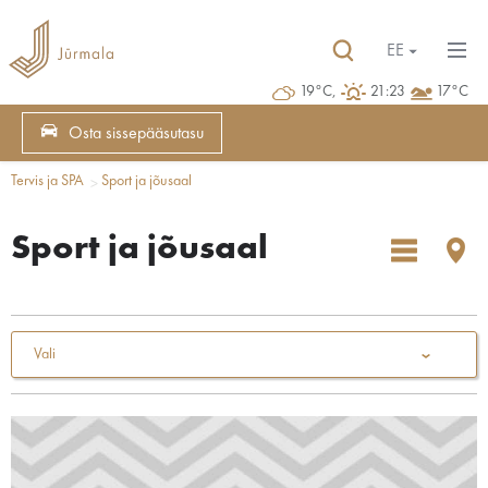
EE
19°C,
21:23
17°C
Osta sissepääsutasu
Tervis ja SPA
Sport ja jõusaal
Sport ja jõusaal
Vali