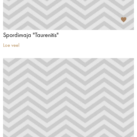
Spordimaja "Taurenītis"
Loe veel