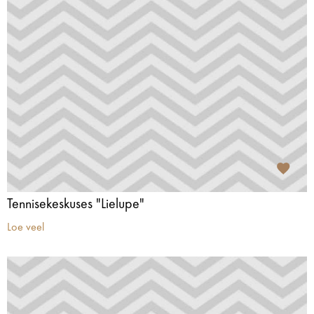
Tennisekeskuses "Lielupe"
Loe veel