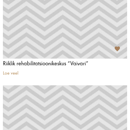
Riiklik rehabilitatsioonikeskus “Vaivari”
Loe veel