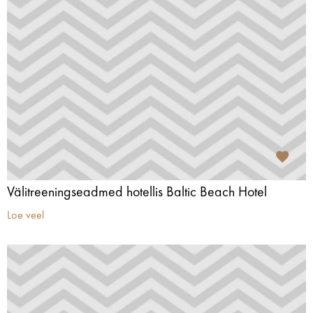
Välitreeningseadmed hotellis Baltic Beach Hotel
Loe veel