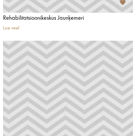
Rehabilitatsioonikeskus Jaunķemeri
Loe veel