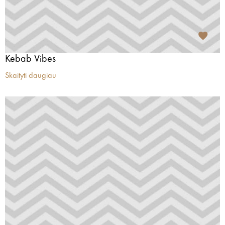
Kebab Vibes
Skaityti daugiau