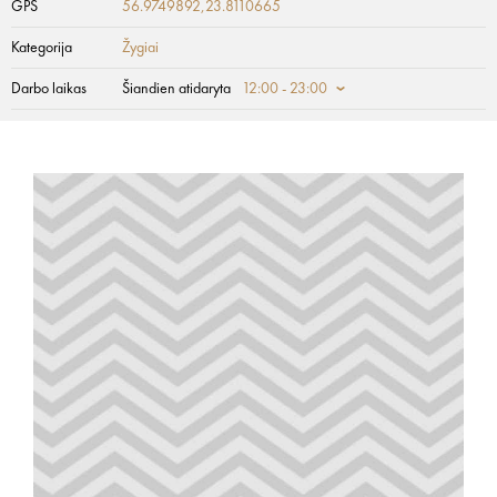
GPS
56.9749892,23.8110665
Kategorija
Žygiai
Darbo laikas
Šiandien atidaryta
12:00 - 23:00