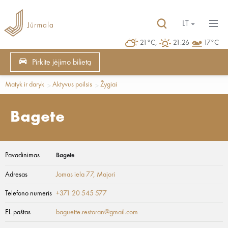
LT
21°C,
21:26
17°C
Pirkite įėjimo bilietą
Matyk ir daryk
Aktyvus poilsis
Žygiai
Bagete
Pavadinimas
Bagete
Adresas
Jomas iela 77
, Majori
Telefono numeris
+371 20 545 577
El. paštas
baguette.restoran@gmail.com