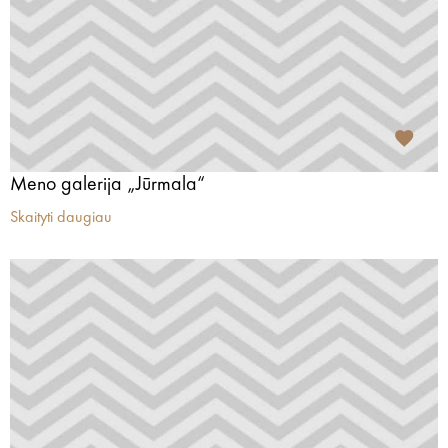
Meno galerija „Jūrmala“
Skaityti daugiau