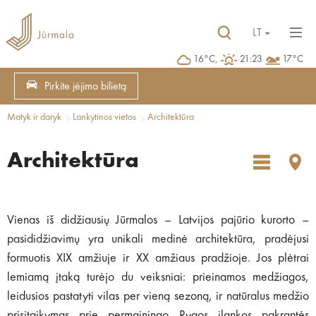
LT
16°C,
21:23
17°C
Pirkite įėjimo bilietą
Matyk ir daryk
Lankytinos vietos
Architektūra
Architektūra
Vienas iš didžiausių Jūrmalos – Latvijos pajūrio kurorto –
pasididžiavimų yra unikali medinė architektūra, pradėjusi
formuotis XIX amžiuje ir XX amžiaus pradžioje. Jos plėtrai
lemiamą įtaką turėjo du veiksniai: prieinamos medžiagos,
leidusios pastatyti vilas per vieną sezoną, ir natūralus medžio
prisitaikymas prie permainingo Rygos įlankos pakrantės