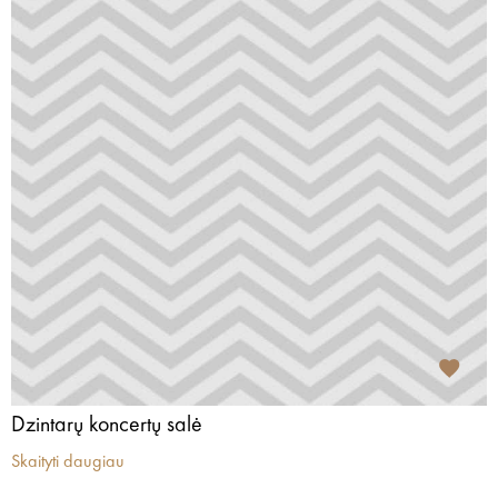
Dzintarų koncertų salė
Skaityti daugiau