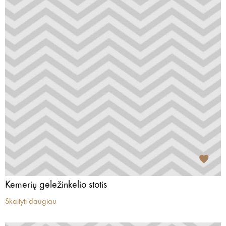
Kemerių geležinkelio stotis
Skaityti daugiau