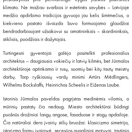
klimato. Ne mažiau svarbios ir estetinės savybės – Latvijoje
medžio apdirbimo tradicijos gyvuoja jau kelis šimtmečius, o
kiekvieno pastato išvaizda buvo formuojama glaudžiai
bendradarbiaujant užsakovui su amatininkais – skardininkais,
stikliais, puodžiais ir dažytojais.
Turtingesni gyventojai galėjo pasitelkti profesionalius
architektus – daugiausia vokiečių ir latvių kilmės, bet Jūrmalos
architektūroje aptinkama ir rusų, suomių bei kitų tautų meistrų
darbų. Tarp ryškiausių vardų minimi Artūrs Mēdlingers,
Wilhelms Bockslaffs, Heinrichas Scheelis ir Eiženas Laube.
Istorinis Jūrmalos paveldas pagrįstas medinėmis vilomis, o
mūrinių pastatų čia nedaug. Miesto architektūrai būdingi
puošnūs drožiniai langų angose, fasaduose ir stogų apdailoje.
Čia natūraliai dera įvairių stilių bruožai: klasicizmo simetrija,
istorizmo formų įvairovė, secesijos augaliniai motyvai, tautinio