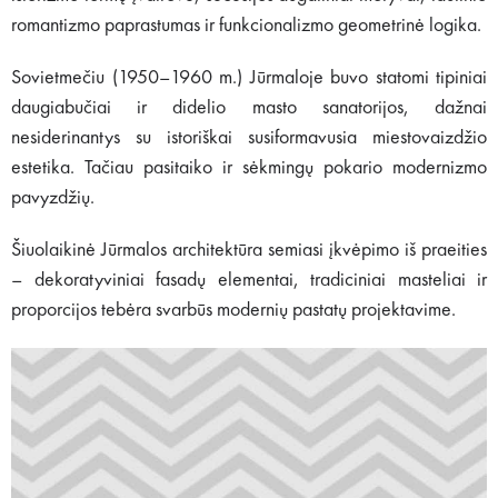
romantizmo paprastumas ir funkcionalizmo geometrinė logika.
Sovietmečiu (1950–1960 m.) Jūrmaloje buvo statomi tipiniai
daugiabučiai ir didelio masto sanatorijos, dažnai
nesiderinantys su istoriškai susiformavusia miestovaizdžio
estetika. Tačiau pasitaiko ir sėkmingų pokario modernizmo
pavyzdžių.
Šiuolaikinė Jūrmalos architektūra semiasi įkvėpimo iš praeities
– dekoratyviniai fasadų elementai, tradiciniai masteliai ir
proporcijos tebėra svarbūs modernių pastatų projektavime.