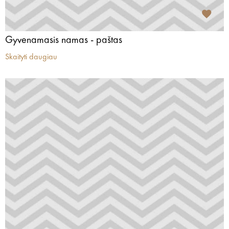
Gyvenamasis namas - paštas
Skaityti daugiau