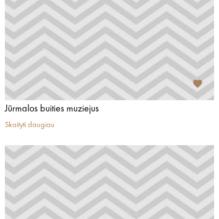
Jūrmalos buities muziejus
Skaityti daugiau