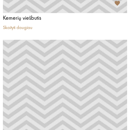
Kemerių viešbutis
Skaityti daugiau