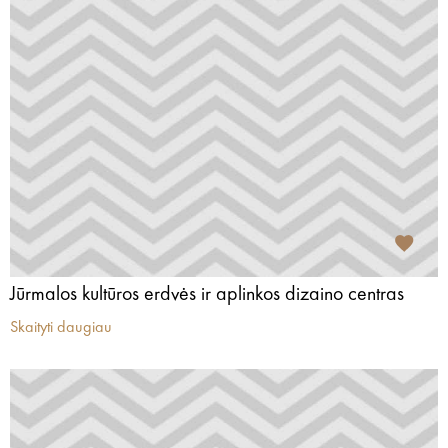
Jūrmalos kultūros erdvės ir aplinkos dizaino centras
Skaityti daugiau