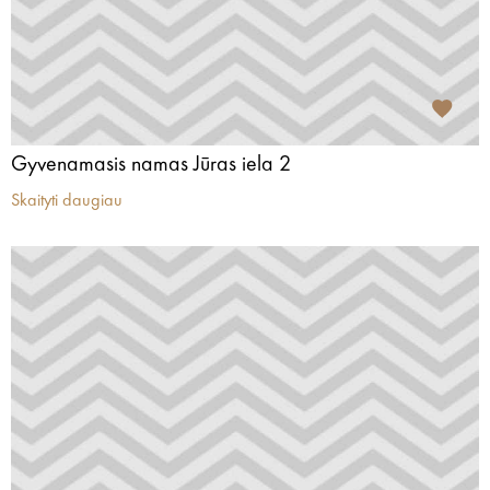
Gyvenamasis namas Jūras iela 2
Skaityti daugiau