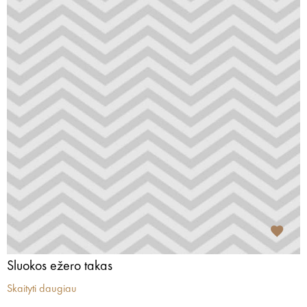
Sluokos ežero takas
Skaityti daugiau