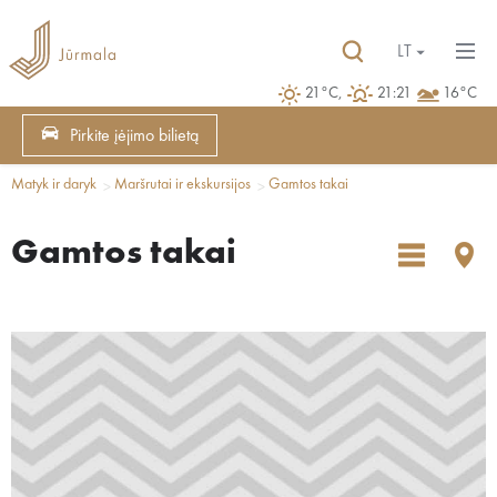
LT
21°C,
21:21
16°C
Pirkite įėjimo bilietą
Matyk ir daryk
Maršrutai ir ekskursijos
Gamtos takai
Gamtos takai