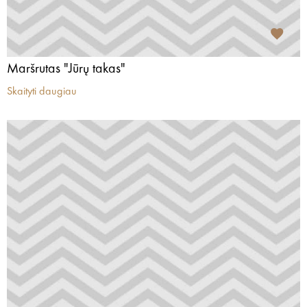
Maršrutas "Jūrų takas"
Skaityti daugiau