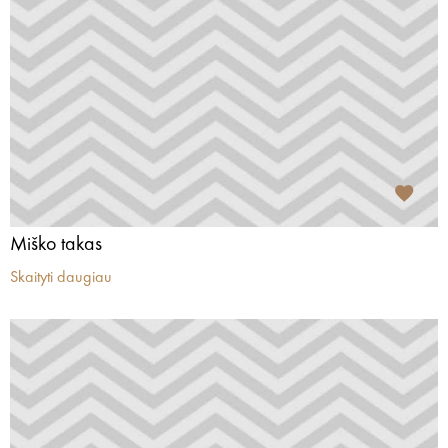
Miško takas
Skaityti daugiau