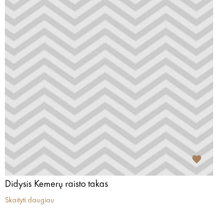
Didysis Kemerų raisto takas
Skaityti daugiau