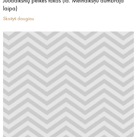
Juodalksnių pelkės takas (la. Melnalkšņu dumbrāja
laipa)
Skaityti daugiau